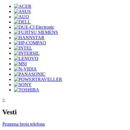
>
Vesti
Promena broja telefona