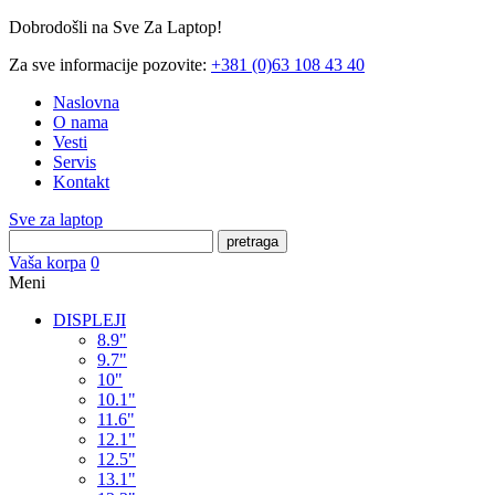
Dobrodošli na Sve Za Laptop!
Za sve informacije pozovite:
+381 (0)63 108 43 40
Naslovna
O nama
Vesti
Servis
Kontakt
Sve za laptop
pretraga
Vaša korpa
0
Meni
DISPLEJI
8.9"
9.7"
10"
10.1"
11.6"
12.1"
12.5"
13.1"