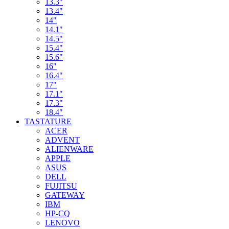
13.3"
13.4"
14"
14.1"
14.5"
15.4"
15.6"
16"
16.4"
17"
17.1"
17.3"
18.4"
TASTATURE
ACER
ADVENT
ALIENWARE
APPLE
ASUS
DELL
FUJITSU
GATEWAY
IBM
HP-CQ
LENOVO