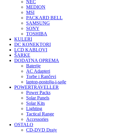
NEC
MEDION
MSI
PACKARD BELL
SAMSUNG
SONY
TOSHIBA
KULERI
DC KONEKTORI
LCD KABLOVI
ŠARKE
DODATNA OPREMA
Baterije
AC Adapteri
Torbe i Rančevi
laptop-postolja-i-sajle
POWERTRAVELLER
Power Packs
Solar Panels
Solar Kits
Lighting
Tactical Range
Accessories
OSTALO
CD-DVD Drajv