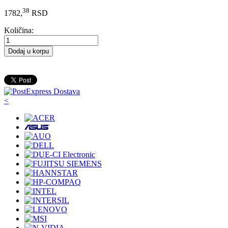
38
1782,
RSD
Količina:
Dodaj u korpu
<