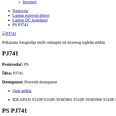
Inverteri
Naslovna
Laptop rezervni delovi
Laptop DC konektori
PS PJ741
Prikazana fotografija može odstupiti od stvarnog izgleda artikla
PJ741
Proizvođač:
PS
Šifra:
PJ741
Dostupnost:
Proveriti dostupnost
Opis artikla
IDEAPAD S510P S510P-59385901 S510P-59385906 S510P-
PS PJ741