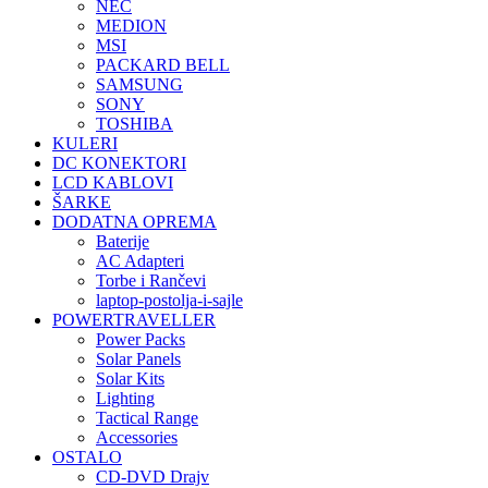
NEC
MEDION
MSI
PACKARD BELL
SAMSUNG
SONY
TOSHIBA
KULERI
DC KONEKTORI
LCD KABLOVI
ŠARKE
DODATNA OPREMA
Baterije
AC Adapteri
Torbe i Rančevi
laptop-postolja-i-sajle
POWERTRAVELLER
Power Packs
Solar Panels
Solar Kits
Lighting
Tactical Range
Accessories
OSTALO
CD-DVD Drajv