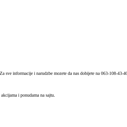
i. Za sve informacije i narudzbe mozete da nas dobijete na 063-108-43-
m akcijama i ponudama na sajtu.