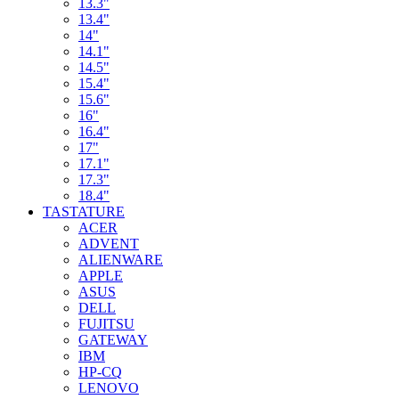
13.3"
13.4"
14"
14.1"
14.5"
15.4"
15.6"
16"
16.4"
17"
17.1"
17.3"
18.4"
TASTATURE
ACER
ADVENT
ALIENWARE
APPLE
ASUS
DELL
FUJITSU
GATEWAY
IBM
HP-CQ
LENOVO