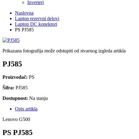
Inverteri
Naslovna
Laptop rezervni delovi
Laptop DC konektori
PS PJ585
Prikazana fotografija može odstupiti od stvarnog izgleda artikla
PJ585
Proizvođač:
PS
Šifra:
PJ585
Dostupnost:
Na stanju
Opis artikla
Lenovo G500
PS PJ585