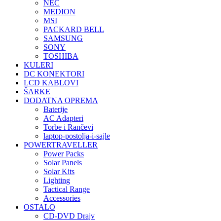
NEC
MEDION
MSI
PACKARD BELL
SAMSUNG
SONY
TOSHIBA
KULERI
DC KONEKTORI
LCD KABLOVI
ŠARKE
DODATNA OPREMA
Baterije
AC Adapteri
Torbe i Rančevi
laptop-postolja-i-sajle
POWERTRAVELLER
Power Packs
Solar Panels
Solar Kits
Lighting
Tactical Range
Accessories
OSTALO
CD-DVD Drajv