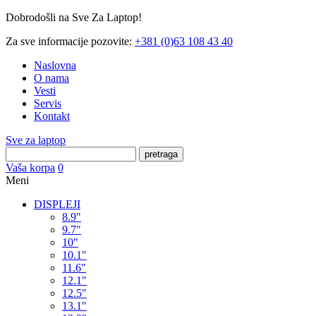
Dobrodošli na Sve Za Laptop!
Za sve informacije pozovite:
+381 (0)63 108 43 40
Naslovna
O nama
Vesti
Servis
Kontakt
Sve za laptop
pretraga
Vaša korpa
0
Meni
DISPLEJI
8.9"
9.7"
10"
10.1"
11.6"
12.1"
12.5"
13.1"