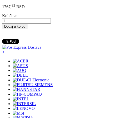
83
1767,
RSD
Količina:
Dodaj u korpu
<