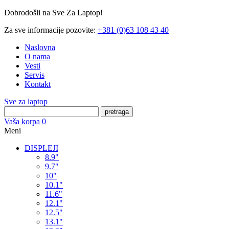
Dobrodošli na Sve Za Laptop!
Za sve informacije pozovite:
+381 (0)63 108 43 40
Naslovna
O nama
Vesti
Servis
Kontakt
Sve za laptop
pretraga
Vaša korpa
0
Meni
DISPLEJI
8.9"
9.7"
10"
10.1"
11.6"
12.1"
12.5"
13.1"