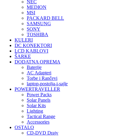
NEC
MEDION
MSI
PACKARD BELL
SAMSUNG
SONY
TOSHIBA
KULERI
DC KONEKTORI
LCD KABLOVI
ŠARKE
DODATNA OPREMA
Baterije
AC Adapteri
Torbe i Rančevi
laptop-postolja-i-sajle
POWERTRAVELLER
Power Packs
Solar Panels
Solar Kits
Lighting
Tactical Range
Accessories
OSTALO
CD-DVD Drajv