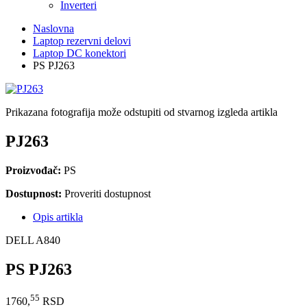
Inverteri
Naslovna
Laptop rezervni delovi
Laptop DC konektori
PS PJ263
Prikazana fotografija može odstupiti od stvarnog izgleda artikla
PJ263
Proizvođač:
PS
Dostupnost:
Proveriti dostupnost
Opis artikla
DELL A840
PS PJ263
55
1760,
RSD