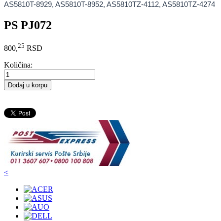
AS5810T-8929, AS5810T-8952, AS5810TZ-4112, AS5810TZ-4274
PS PJ072
25
800,
RSD
Količina:
Dodaj u korpu
<