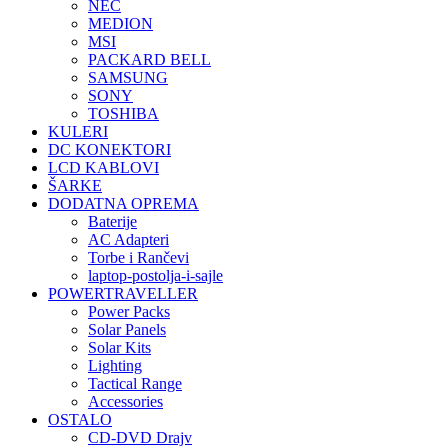
NEC
MEDION
MSI
PACKARD BELL
SAMSUNG
SONY
TOSHIBA
KULERI
DC KONEKTORI
LCD KABLOVI
ŠARKE
DODATNA OPREMA
Baterije
AC Adapteri
Torbe i Rančevi
laptop-postolja-i-sajle
POWERTRAVELLER
Power Packs
Solar Panels
Solar Kits
Lighting
Tactical Range
Accessories
OSTALO
CD-DVD Drajv