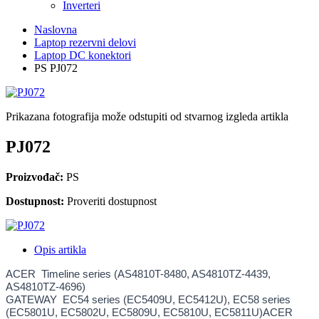
Inverteri
Naslovna
Laptop rezervni delovi
Laptop DC konektori
PS PJ072
Prikazana fotografija može odstupiti od stvarnog izgleda artikla
PJ072
Proizvođač:
PS
Dostupnost:
Proveriti dostupnost
Opis artikla
ACER Timeline series (AS4810T-8480, AS4810TZ-4439,
AS4810TZ-4696)
GATEWAY EC54 series (EC5409U, EC5412U), EC58 series
(EC5801U, EC5802U, EC5809U, EC5810U, EC5811U)ACER