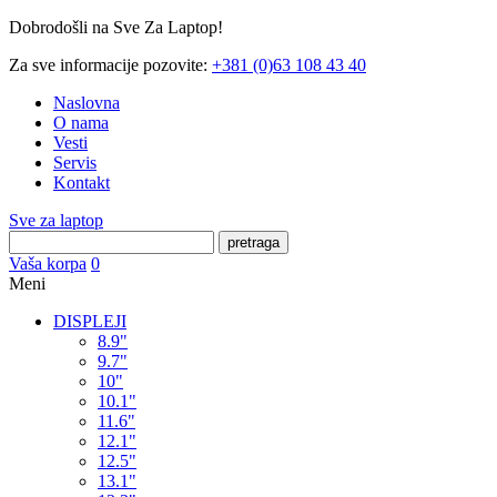
Dobrodošli na Sve Za Laptop!
Za sve informacije pozovite:
+381 (0)63 108 43 40
Naslovna
O nama
Vesti
Servis
Kontakt
Sve za laptop
pretraga
Vaša korpa
0
Meni
DISPLEJI
8.9"
9.7"
10"
10.1"
11.6"
12.1"
12.5"
13.1"