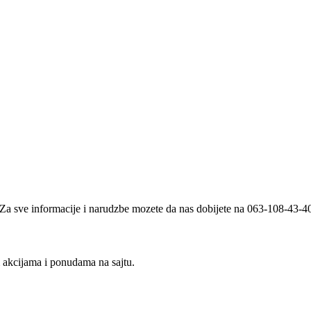
i. Za sve informacije i narudzbe mozete da nas dobijete na 063-108-43-
m akcijama i ponudama na sajtu.