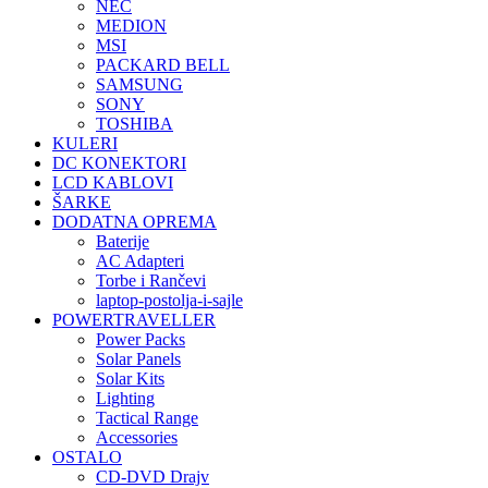
NEC
MEDION
MSI
PACKARD BELL
SAMSUNG
SONY
TOSHIBA
KULERI
DC KONEKTORI
LCD KABLOVI
ŠARKE
DODATNA OPREMA
Baterije
AC Adapteri
Torbe i Rančevi
laptop-postolja-i-sajle
POWERTRAVELLER
Power Packs
Solar Panels
Solar Kits
Lighting
Tactical Range
Accessories
OSTALO
CD-DVD Drajv