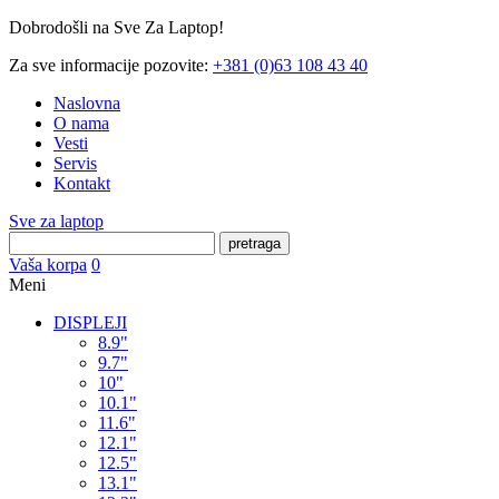
Dobrodošli na Sve Za Laptop!
Za sve informacije pozovite:
+381 (0)63 108 43 40
Naslovna
O nama
Vesti
Servis
Kontakt
Sve za laptop
pretraga
Vaša korpa
0
Meni
DISPLEJI
8.9"
9.7"
10"
10.1"
11.6"
12.1"
12.5"
13.1"