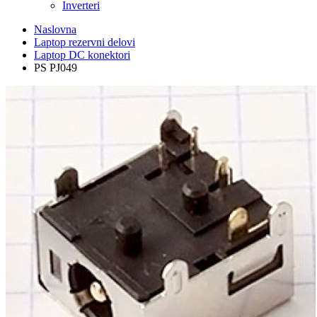
Inverteri
Naslovna
Laptop rezervni delovi
Laptop DC konektori
PS PJ049