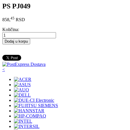
PS PJ049
45
858,
RSD
Količina:
Dodaj u korpu
<