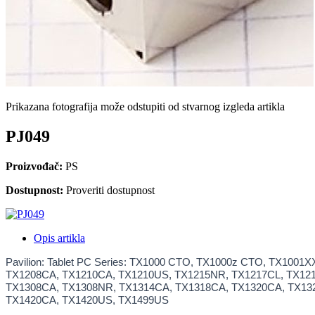
Prikazana fotografija može odstupiti od stvarnog izgleda artikla
PJ049
Proizvođač:
PS
Dostupnost:
Proveriti dostupnost
Opis artikla
Pavilion: Tablet PC Series: TX1000 CTO, TX1000z CTO, TX10
TX1208CA, TX1210CA, TX1210US, TX1215NR, TX1217CL, TX121
TX1308CA, TX1308NR, TX1314CA, TX1318CA, TX1320CA, TX132
TX1420CA, TX1420US, TX1499US