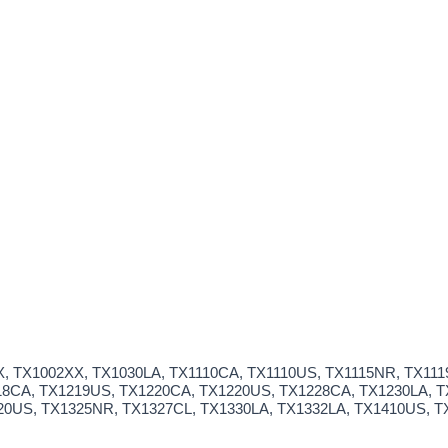
01XX, TX1002XX, TX1030LA, TX1110CA, TX1110US, TX1115NR, TX1
8CA, TX1219US, TX1220CA, TX1220US, TX1228CA, TX1230LA, T
0US, TX1325NR, TX1327CL, TX1330LA, TX1332LA, TX1410US, T