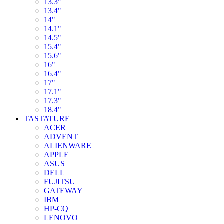
13.3"
13.4"
14"
14.1"
14.5"
15.4"
15.6"
16"
16.4"
17"
17.1"
17.3"
18.4"
TASTATURE
ACER
ADVENT
ALIENWARE
APPLE
ASUS
DELL
FUJITSU
GATEWAY
IBM
HP-CQ
LENOVO