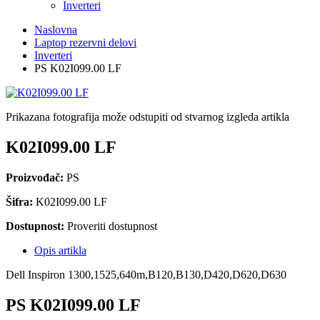
Inverteri
Naslovna
Laptop rezervni delovi
Inverteri
PS K02I099.00 LF
Prikazana fotografija može odstupiti od stvarnog izgleda artikla
K02I099.00 LF
Proizvođač:
PS
Šifra:
K02I099.00 LF
Dostupnost:
Proveriti dostupnost
Opis artikla
Dell Inspiron 1300,1525,640m,B120,B130,D420,D620,D630
PS K02I099.00 LF