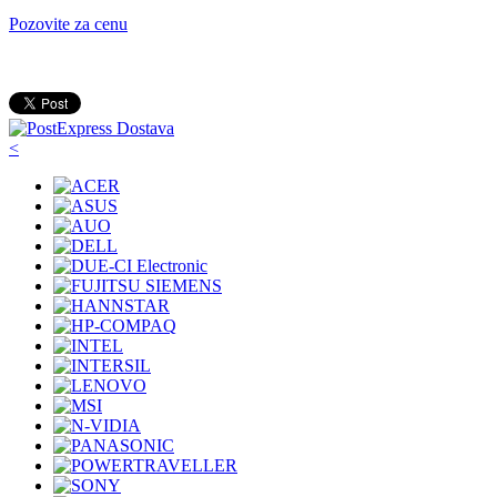
Pozovite za cenu
<