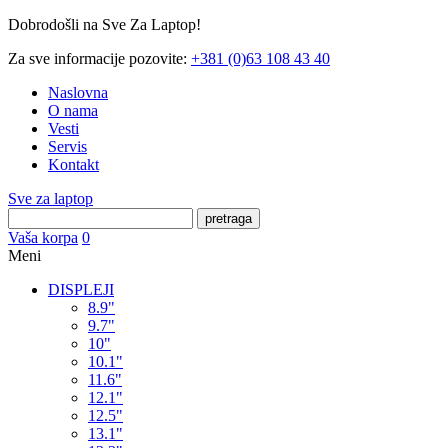
Dobrodošli na Sve Za Laptop!
Za sve informacije pozovite:
+381 (0)63 108 43 40
Naslovna
O nama
Vesti
Servis
Kontakt
Sve za laptop
pretraga
Vaša korpa
0
Meni
DISPLEJI
8.9"
9.7"
10"
10.1"
11.6"
12.1"
12.5"
13.1"