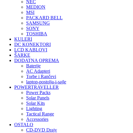
NEC
MEDION
MSI
PACKARD BELL
SAMSUNG
SONY
TOSHIBA
KULERI
DC KONEKTORI
LCD KABLOVI
ŠARKE
DODATNA OPREMA
Baterije
AC Adapteri
Torbe i Rančevi
laptop-postolja-i-sajle
POWERTRAVELLER
Power Packs
Solar Panels
Solar Kits
Lighting
Tactical Range
Accessories
OSTALO
CD-DVD Drajv