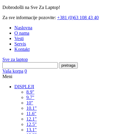
Dobrodošli na Sve Za Laptop!
Za sve informacije pozovite:
+381 (0)63 108 43 40
Naslovna
O nama
Vesti
Servis
Kontakt
Sve za laptop
pretraga
Vaša korpa
0
Meni
DISPLEJI
8.9"
9.7"
10"
10.1"
11.6"
12.1"
12.5"
13.1"