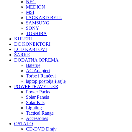
NEC
MEDION
MSI
PACKARD BELL
SAMSUNG
SONY
TOSHIBA
KULERI
DC KONEKTORI
LCD KABLOVI
ŠARKE
DODATNA OPREMA
Baterije
AC Adapteri
Torbe i Rančevi
laptop-postolja-i-sajle
POWERTRAVELLER
Power Packs
Solar Panels
Solar Kits
Lighting
Tactical Range
Accessories
OSTALO
CD-DVD Drajv