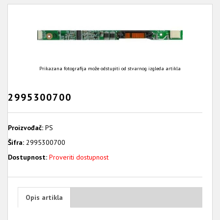
Prikazana fotografija može odstupiti od stvarnog izgleda artikla
2995300700
Proizvođač:
PS
Šifra:
2995300700
Dostupnost:
Proveriti dostupnost
Opis artikla