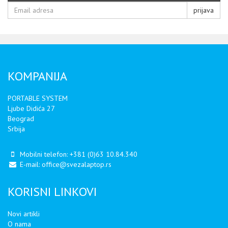
prijava
KOMPANIJA
PORTABLE SYSTEM
Ljube Didića 27
Beograd
Srbija
Mobilni telefon:
+381 (0)63 10.84.340
E-mail:
office@svezalaptop.rs
KORISNI LINKOVI
Novi artikli
O nama