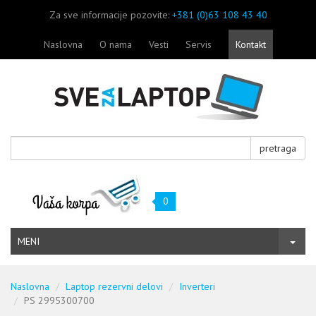
Za sve informacije pozovite:
+381 (0)63 108 43 40
Naslovna
O nama
Vesti
Servis
Kontakt
pretraga
0
MENI
Naslovna
Laptop rezervni delovi
Inverteri
PS 2995300700