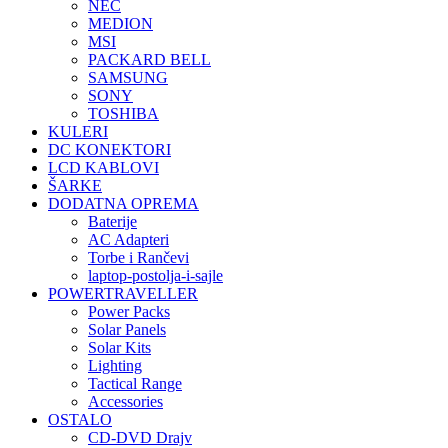
NEC
MEDION
MSI
PACKARD BELL
SAMSUNG
SONY
TOSHIBA
KULERI
DC KONEKTORI
LCD KABLOVI
ŠARKE
DODATNA OPREMA
Baterije
AC Adapteri
Torbe i Rančevi
laptop-postolja-i-sajle
POWERTRAVELLER
Power Packs
Solar Panels
Solar Kits
Lighting
Tactical Range
Accessories
OSTALO
CD-DVD Drajv