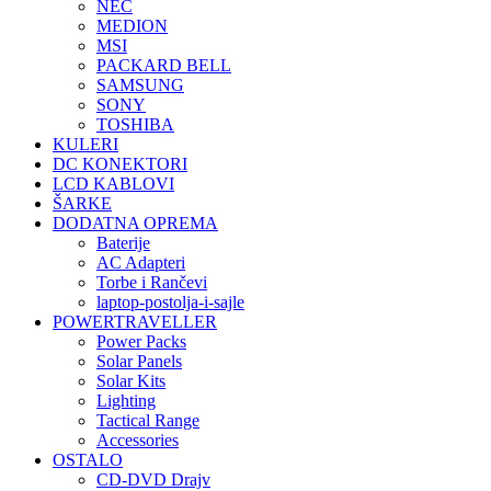
NEC
MEDION
MSI
PACKARD BELL
SAMSUNG
SONY
TOSHIBA
KULERI
DC KONEKTORI
LCD KABLOVI
ŠARKE
DODATNA OPREMA
Baterije
AC Adapteri
Torbe i Rančevi
laptop-postolja-i-sajle
POWERTRAVELLER
Power Packs
Solar Panels
Solar Kits
Lighting
Tactical Range
Accessories
OSTALO
CD-DVD Drajv