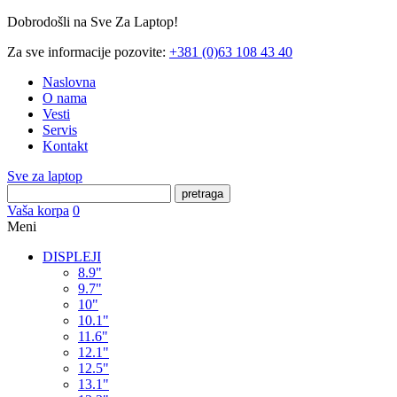
Dobrodošli na Sve Za Laptop!
Za sve informacije pozovite:
+381 (0)63 108 43 40
Naslovna
O nama
Vesti
Servis
Kontakt
Sve za laptop
pretraga
Vaša korpa
0
Meni
DISPLEJI
8.9"
9.7"
10"
10.1"
11.6"
12.1"
12.5"
13.1"