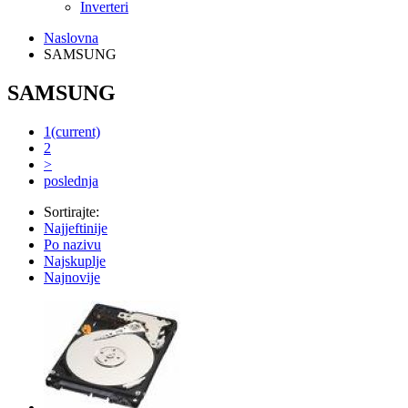
Inverteri
Naslovna
SAMSUNG
SAMSUNG
1
(current)
2
>
poslednja
Sortirajte:
Najjeftinije
Po nazivu
Najskuplje
Najnovije