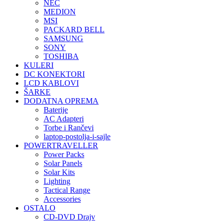
NEC
MEDION
MSI
PACKARD BELL
SAMSUNG
SONY
TOSHIBA
KULERI
DC KONEKTORI
LCD KABLOVI
ŠARKE
DODATNA OPREMA
Baterije
AC Adapteri
Torbe i Rančevi
laptop-postolja-i-sajle
POWERTRAVELLER
Power Packs
Solar Panels
Solar Kits
Lighting
Tactical Range
Accessories
OSTALO
CD-DVD Drajv