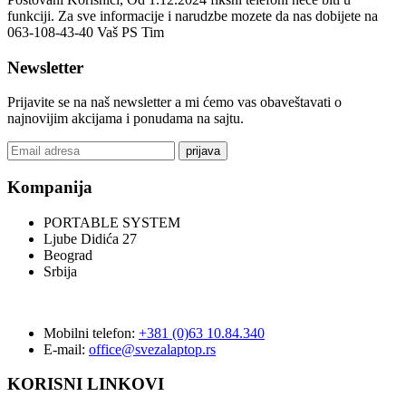
funkciji. Za sve informacije i narudzbe mozete da nas dobijete na
063-108-43-40 Vaš PS Tim
Newsletter
Prijavite se na naš newsletter a mi ćemo vas obaveštavati o
najnovijim akcijama i ponudama na sajtu.
prijava
Kompanija
PORTABLE SYSTEM
Ljube Didića 27
Beograd
Srbija
Mobilni telefon:
+381 (0)63 10.84.340
E-mail:
office@svezalaptop.rs
KORISNI LINKOVI