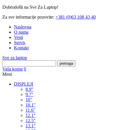
Dobrodošli na Sve Za Laptop!
Za sve informacije pozovite:
+381 (0)63 108 43 40
Naslovna
O nama
Vesti
Servis
Kontakt
Sve za laptop
pretraga
Vaša korpa
0
Meni
DISPLEJI
8.9"
9.7"
10"
10.1"
11.6"
12.1"
12.5"
13.1"