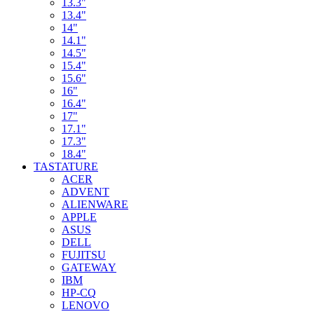
13.3"
13.4"
14"
14.1"
14.5"
15.4"
15.6"
16"
16.4"
17"
17.1"
17.3"
18.4"
TASTATURE
ACER
ADVENT
ALIENWARE
APPLE
ASUS
DELL
FUJITSU
GATEWAY
IBM
HP-CQ
LENOVO