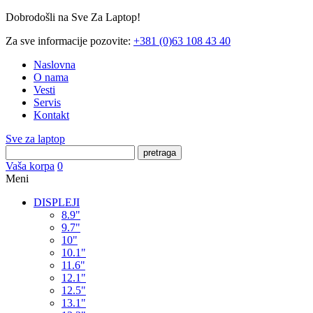
Dobrodošli na Sve Za Laptop!
Za sve informacije pozovite:
+381 (0)63 108 43 40
Naslovna
O nama
Vesti
Servis
Kontakt
Sve za laptop
pretraga
Vaša korpa
0
Meni
DISPLEJI
8.9"
9.7"
10"
10.1"
11.6"
12.1"
12.5"
13.1"