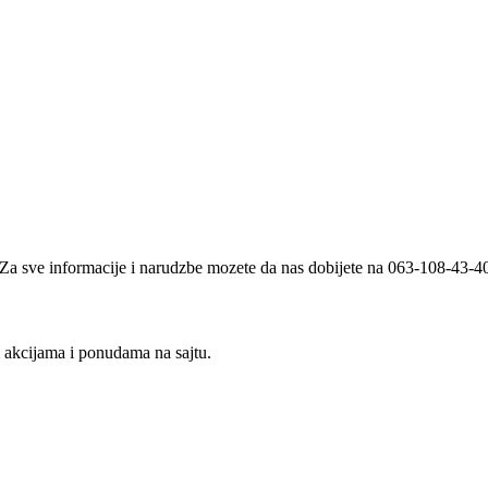
i. Za sve informacije i narudzbe mozete da nas dobijete na 063-108-43-
m akcijama i ponudama na sajtu.