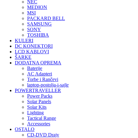
NEC
MEDION
MSI
PACKARD BELL
SAMSUNG
SONY
TOSHIBA
KULERI
DC KONEKTORI
LCD KABLOVI
ŠARKE
DODATNA OPREMA
Baterije
AC Adapteri
Torbe i Rančevi
laptop-postolja-i-sajle
POWERTRAVELLER
Power Packs
Solar Panels
Solar Kits
Lighting
Tactical Range
Accessories
OSTALO
CD-DVD Drajv