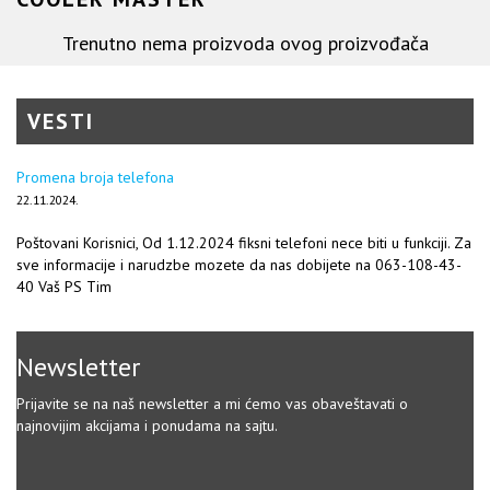
Trenutno nema proizvoda ovog proizvođača
VESTI
Promena broja telefona
22.11.2024.
Poštovani Korisnici, Od 1.12.2024 fiksni telefoni nece biti u funkciji. Za
sve informacije i narudzbe mozete da nas dobijete na 063-108-43-
40 Vaš PS Tim
Newsletter
Prijavite se na naš newsletter a mi ćemo vas obaveštavati o
najnovijim akcijama i ponudama na sajtu.