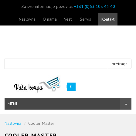
Za sve informacije pozovite:
+381 (0)63 108 43 40
Naslovna
O nama
Vesti
Servis
Kontakt
pretraga
0
MENI
Naslovna
Cooler Master
COOLER MASTER