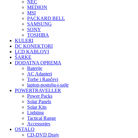
NEC
MEDION
MSI
PACKARD BELL
SAMSUNG
SONY
TOSHIBA
KULERI
DC KONEKTORI
LCD KABLOVI
ŠARKE
DODATNA OPREMA
Baterije
AC Adapteri
Torbe i Rančevi
laptop-postolja-i-sajle
POWERTRAVELLER
Power Packs
Solar Panels
Solar Kits
Lighting
Tactical Range
Accessories
OSTALO
CD-DVD Drajv