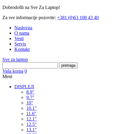
Dobrodošli na Sve Za Laptop!
Za sve informacije pozovite:
+381 (0)63 108 43 40
Naslovna
O nama
Vesti
Servis
Kontakt
Sve za laptop
pretraga
Vaša korpa
0
Meni
DISPLEJI
8.9"
9.7"
10"
10.1"
11.6"
12.1"
12.5"
13.1"