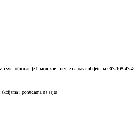
i. Za sve informacije i narudzbe mozete da nas dobijete na 063-108-43-
m akcijama i ponudama na sajtu.