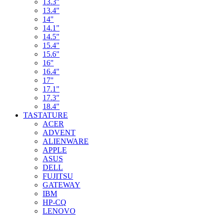
13.3"
13.4"
14"
14.1"
14.5"
15.4"
15.6"
16"
16.4"
17"
17.1"
17.3"
18.4"
TASTATURE
ACER
ADVENT
ALIENWARE
APPLE
ASUS
DELL
FUJITSU
GATEWAY
IBM
HP-CQ
LENOVO