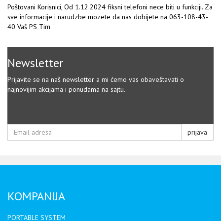
Poštovani Korisnici, Od 1.12.2024 fiksni telefoni nece biti u funkciji. Za
sve informacije i narudzbe mozete da nas dobijete na 063-108-43-
40 Vaš PS Tim
Newsletter
Prijavite se na naš newsletter a mi ćemo vas obaveštavati o
najnovijim akcijama i ponudama na sajtu.
prijava
KOMPANIJA
PORTABLE SYSTEM