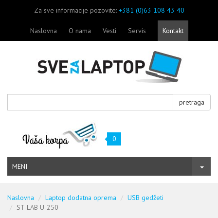
Za sve informacije pozovite:
+381 (0)63 108 43 40
Naslovna
O nama
Vesti
Servis
Kontakt
pretraga
0
MENI
Naslovna
Laptop dodatna oprema
USB gedžeti
ST-LAB U-250