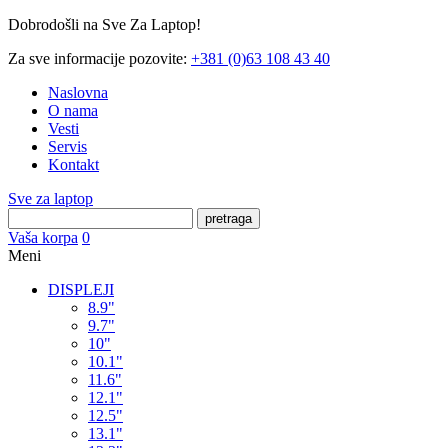
Dobrodošli na Sve Za Laptop!
Za sve informacije pozovite:
+381 (0)63 108 43 40
Naslovna
O nama
Vesti
Servis
Kontakt
Sve za laptop
pretraga
Vaša korpa
0
Meni
DISPLEJI
8.9"
9.7"
10"
10.1"
11.6"
12.1"
12.5"
13.1"