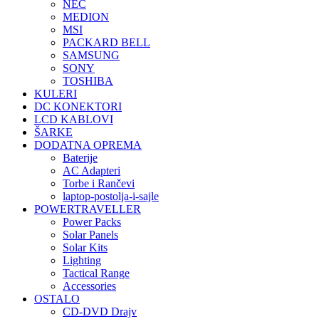
NEC
MEDION
MSI
PACKARD BELL
SAMSUNG
SONY
TOSHIBA
KULERI
DC KONEKTORI
LCD KABLOVI
ŠARKE
DODATNA OPREMA
Baterije
AC Adapteri
Torbe i Rančevi
laptop-postolja-i-sajle
POWERTRAVELLER
Power Packs
Solar Panels
Solar Kits
Lighting
Tactical Range
Accessories
OSTALO
CD-DVD Drajv