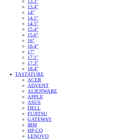
13.3"
13.4"
14"
14.1"
14.5"
15.4"
15.6"
16"
16.4"
17"
17.1"
17.3"
18.4"
TASTATURE
ACER
ADVENT
ALIENWARE
APPLE
ASUS
DELL
FUJITSU
GATEWAY
IBM
HP-CQ
LENOVO