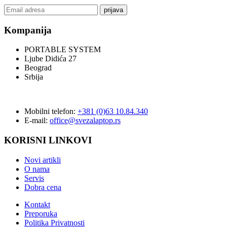
prijava
Kompanija
PORTABLE SYSTEM
Ljube Didića 27
Beograd
Srbija
Mobilni telefon:
+381 (0)63 10.84.340
E-mail:
office@svezalaptop.rs
KORISNI LINKOVI
Novi artikli
O nama
Servis
Dobra cena
Kontakt
Preporuka
Politika Privatnosti