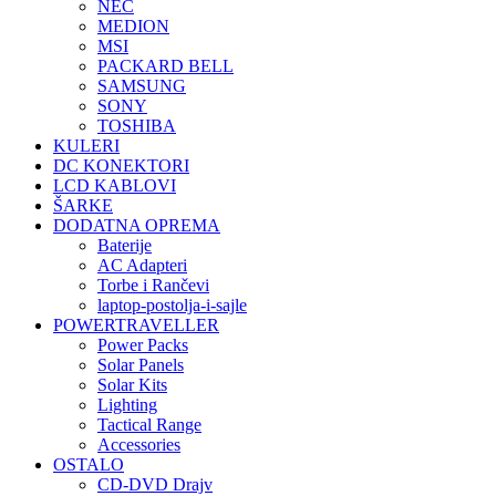
NEC
MEDION
MSI
PACKARD BELL
SAMSUNG
SONY
TOSHIBA
KULERI
DC KONEKTORI
LCD KABLOVI
ŠARKE
DODATNA OPREMA
Baterije
AC Adapteri
Torbe i Rančevi
laptop-postolja-i-sajle
POWERTRAVELLER
Power Packs
Solar Panels
Solar Kits
Lighting
Tactical Range
Accessories
OSTALO
CD-DVD Drajv