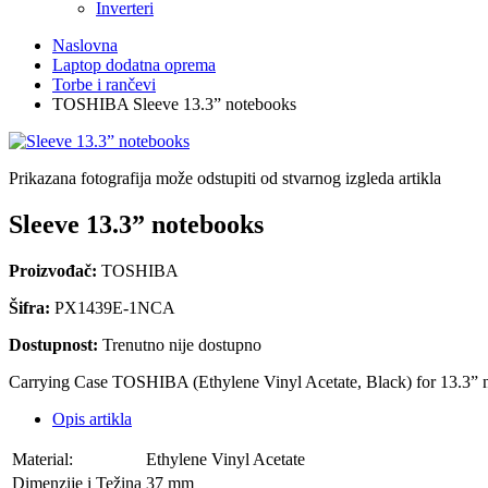
Inverteri
Naslovna
Laptop dodatna oprema
Torbe i rančevi
TOSHIBA Sleeve 13.3” notebooks
Prikazana fotografija može odstupiti od stvarnog izgleda artikla
Sleeve 13.3” notebooks
Proizvođač:
TOSHIBA
Šifra:
PX1439E-1NCA
Dostupnost:
Trenutno nije dostupno
Carrying Case TOSHIBA (Ethylene Vinyl Acetate, Black) for 13.3” 
Opis artikla
Material:
Ethylene Vinyl Acetate
Dimenzije i Težina
37 mm