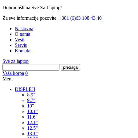
Dobrodošli na Sve Za Laptop!
Za sve informacije pozovite:
+381 (0)63 108 43 40
Naslovna
O nama
Vesti
Servis
Kontakt
Sve za laptop
pretraga
Vaša korpa
0
Meni
DISPLEJI
8.9"
9.7"
10"
10.1"
11.6"
12.1"
12.5"
13.1"