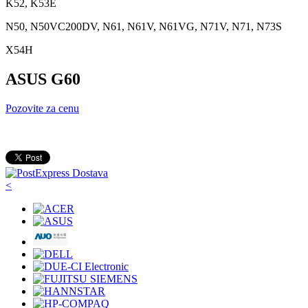
K52, K53E
N50, N50VC200DV, N61, N61V, N61VG, N71V, N71, N73S
X54H
ASUS G60
Pozovite za cenu
<