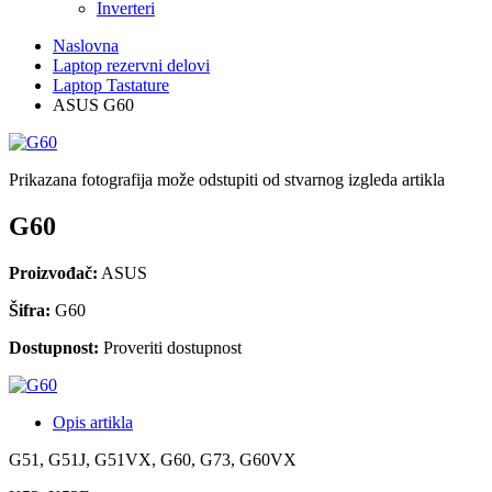
Inverteri
Naslovna
Laptop rezervni delovi
Laptop Tastature
ASUS G60
Prikazana fotografija može odstupiti od stvarnog izgleda artikla
G60
Proizvođač:
ASUS
Šifra:
G60
Dostupnost:
Proveriti dostupnost
Opis artikla
G51, G51J, G51VX, G60, G73, G60VX