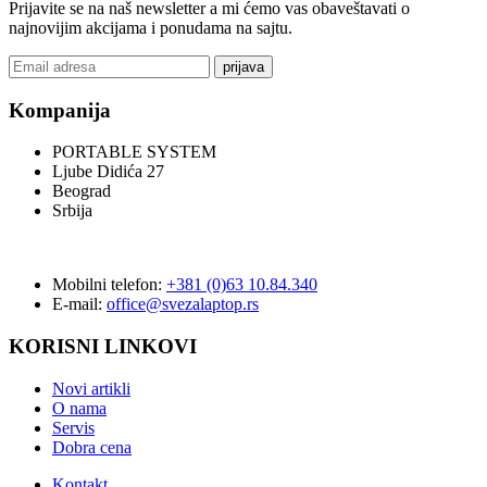
Prijavite se na naš newsletter a mi ćemo vas obaveštavati o
najnovijim akcijama i ponudama na sajtu.
prijava
Kompanija
PORTABLE SYSTEM
Ljube Didića 27
Beograd
Srbija
Mobilni telefon:
+381 (0)63 10.84.340
E-mail:
office@svezalaptop.rs
KORISNI LINKOVI
Novi artikli
O nama
Servis
Dobra cena
Kontakt