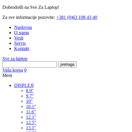
Dobrodošli na Sve Za Laptop!
Za sve informacije pozovite:
+381 (0)63 108 43 40
Naslovna
O nama
Vesti
Servis
Kontakt
Sve za laptop
pretraga
Vaša korpa
0
Meni
DISPLEJI
8.9"
9.7"
10"
10.1"
11.6"
12.1"
12.5"
13.1"