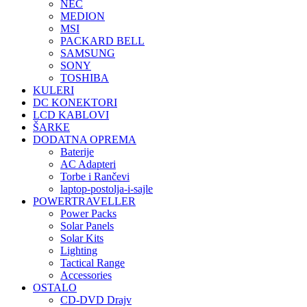
NEC
MEDION
MSI
PACKARD BELL
SAMSUNG
SONY
TOSHIBA
KULERI
DC KONEKTORI
LCD KABLOVI
ŠARKE
DODATNA OPREMA
Baterije
AC Adapteri
Torbe i Rančevi
laptop-postolja-i-sajle
POWERTRAVELLER
Power Packs
Solar Panels
Solar Kits
Lighting
Tactical Range
Accessories
OSTALO
CD-DVD Drajv