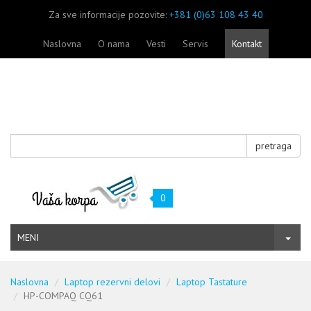
Za sve informacije pozovite:
+381 (0)63 108 43 40
Naslovna
O nama
Vesti
Servis
Kontakt
pretraga
0
MENI
Naslovna
Laptop rezervni delovi
Laptop Tastature
HP-COMPAQ CQ61