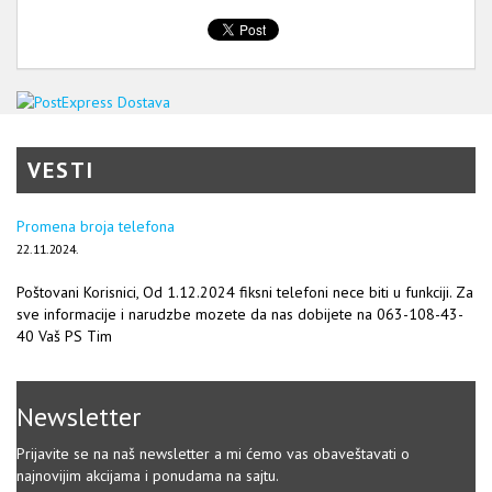
VESTI
Promena broja telefona
22.11.2024.
Poštovani Korisnici, Od 1.12.2024 fiksni telefoni nece biti u funkciji. Za
sve informacije i narudzbe mozete da nas dobijete na 063-108-43-
40 Vaš PS Tim
Newsletter
Prijavite se na naš newsletter a mi ćemo vas obaveštavati o
najnovijim akcijama i ponudama na sajtu.