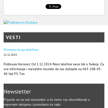
VESTI
Promena broja telefona
22.11.2024.
Poštovani Korisnici, Od 1.12.2024 fiksni telefoni nece biti u funkciji. Za
sve informacije i narudzbe mozete da nas dobijete na 063-108-43-
40 Vaš PS Tim
Newsletter
Prijavite se na naš newsletter a mi ćemo vas obaveštavati o
najnovijim akcijama i ponudama na sajtu.