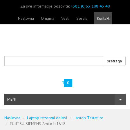
Za sve informacije pozovite:
+381 (0)63 108 43 40
Naslovna
O nama
Vesti
Servis
Kontakt
pretraga
0
MENI
Naslovna
Laptop rezervni delovi
Laptop Tastature
FUJITSU SIEMENS Amilo Li1818