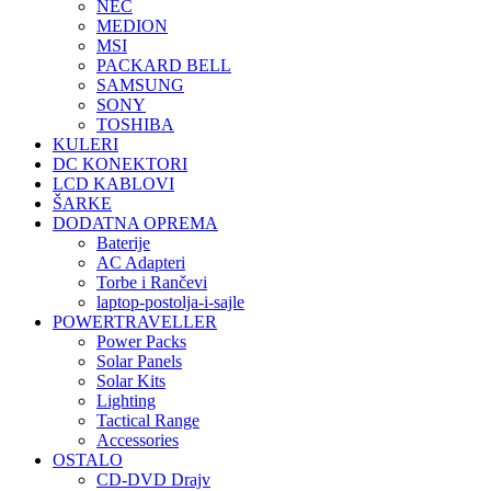
NEC
MEDION
MSI
PACKARD BELL
SAMSUNG
SONY
TOSHIBA
KULERI
DC KONEKTORI
LCD KABLOVI
ŠARKE
DODATNA OPREMA
Baterije
AC Adapteri
Torbe i Rančevi
laptop-postolja-i-sajle
POWERTRAVELLER
Power Packs
Solar Panels
Solar Kits
Lighting
Tactical Range
Accessories
OSTALO
CD-DVD Drajv