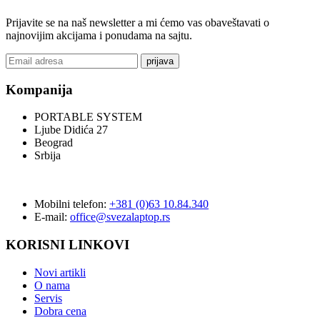
Prijavite se na naš newsletter a mi ćemo vas obaveštavati o
najnovijim akcijama i ponudama na sajtu.
prijava
Kompanija
PORTABLE SYSTEM
Ljube Didića 27
Beograd
Srbija
Mobilni telefon:
+381 (0)63 10.84.340
E-mail:
office@svezalaptop.rs
KORISNI LINKOVI
Novi artikli
O nama
Servis
Dobra cena