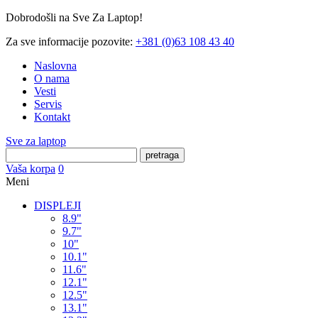
Dobrodošli na Sve Za Laptop!
Za sve informacije pozovite:
+381 (0)63 108 43 40
Naslovna
O nama
Vesti
Servis
Kontakt
Sve za laptop
pretraga
Vaša korpa
0
Meni
DISPLEJI
8.9"
9.7"
10"
10.1"
11.6"
12.1"
12.5"
13.1"