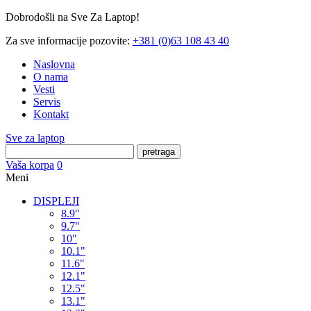
Dobrodošli na Sve Za Laptop!
Za sve informacije pozovite:
+381 (0)63 108 43 40
Naslovna
O nama
Vesti
Servis
Kontakt
Sve za laptop
pretraga
Vaša korpa
0
Meni
DISPLEJI
8.9"
9.7"
10"
10.1"
11.6"
12.1"
12.5"
13.1"