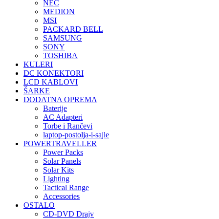
NEC
MEDION
MSI
PACKARD BELL
SAMSUNG
SONY
TOSHIBA
KULERI
DC KONEKTORI
LCD KABLOVI
ŠARKE
DODATNA OPREMA
Baterije
AC Adapteri
Torbe i Rančevi
laptop-postolja-i-sajle
POWERTRAVELLER
Power Packs
Solar Panels
Solar Kits
Lighting
Tactical Range
Accessories
OSTALO
CD-DVD Drajv