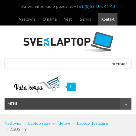
Za sve informacije pozovite:
+381 (0)63 108 43 40
Naslovna
O nama
Vesti
Servis
Kontakt
pretraga
0
MENI
Naslovna
Laptop rezervni delovi
Laptop Tastature
ASUS T9