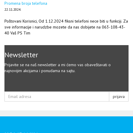
Promena broja telefona
22.11.2024.
Poštovani Korisnici, Od 1.12.2024 fiksni telefoni nece biti u funkciji. Za
sve informacije i narudzbe mozete da nas dobijete na 063-108-43-
40 Vaš PS Tim
Newsletter
Prijavite se na naš newsletter a mi ćemo vas obaveštavati o
najnovijim akcijama i ponudama na sajtu.
prijava