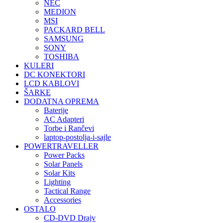
NEC
MEDION
MSI
PACKARD BELL
SAMSUNG
SONY
TOSHIBA
KULERI
DC KONEKTORI
LCD KABLOVI
ŠARKE
DODATNA OPREMA
Baterije
AC Adapteri
Torbe i Rančevi
laptop-postolja-i-sajle
POWERTRAVELLER
Power Packs
Solar Panels
Solar Kits
Lighting
Tactical Range
Accessories
OSTALO
CD-DVD Drajv