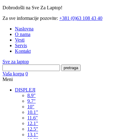
Dobrodošli na Sve Za Laptop!
Za sve informacije pozovite:
+381 (0)63 108 43 40
Naslovna
O nama
Vesti
Servis
Kontakt
Sve za laptop
pretraga
Vaša korpa
0
Meni
DISPLEJI
8.9"
9.7"
10"
10.1"
11.6"
12.1"
12.5"
13.1"