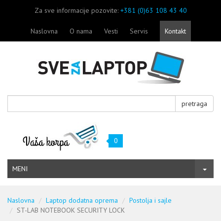
Za sve informacije pozovite:
+381 (0)63 108 43 40
Naslovna
O nama
Vesti
Servis
Kontakt
pretraga
0
MENI
Naslovna
Laptop dodatna oprema
Postolja i sajle
ST-LAB NOTEBOOK SECURITY LOCK