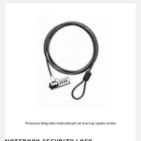
Prikazana fotografija može odstupiti od stvarnog izgleda artikla