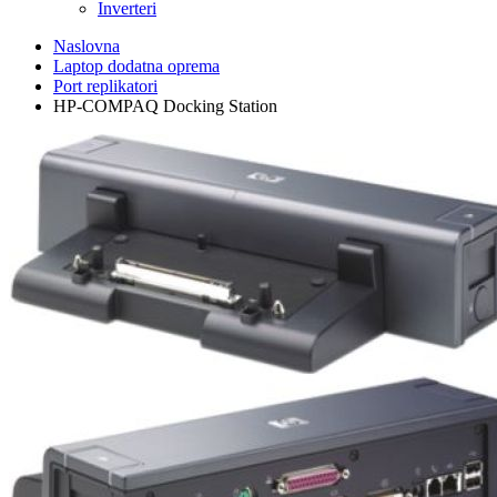
Inverteri
Naslovna
Laptop dodatna oprema
Port replikatori
HP-COMPAQ Docking Station