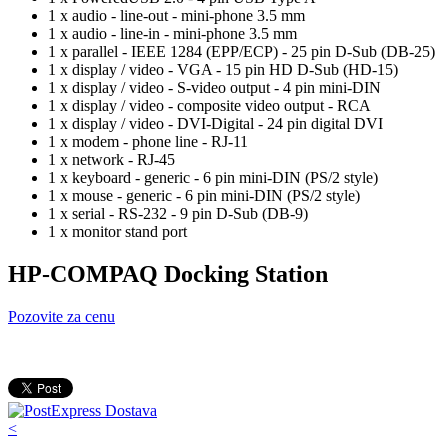
1 x audio - line-out - mini-phone 3.5 mm
1 x audio - line-in - mini-phone 3.5 mm
1 x parallel - IEEE 1284 (EPP/ECP) - 25 pin D-Sub (DB-25)
1 x display / video - VGA - 15 pin HD D-Sub (HD-15)
1 x display / video - S-video output - 4 pin mini-DIN
1 x display / video - composite video output - RCA
1 x display / video - DVI-Digital - 24 pin digital DVI
1 x modem - phone line - RJ-11
1 x network - RJ-45
1 x keyboard - generic - 6 pin mini-DIN (PS/2 style)
1 x mouse - generic - 6 pin mini-DIN (PS/2 style)
1 x serial - RS-232 - 9 pin D-Sub (DB-9)
1 x monitor stand port
HP-COMPAQ Docking Station
Pozovite za cenu
<