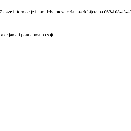
i. Za sve informacije i narudzbe mozete da nas dobijete na 063-108-43-
m akcijama i ponudama na sajtu.