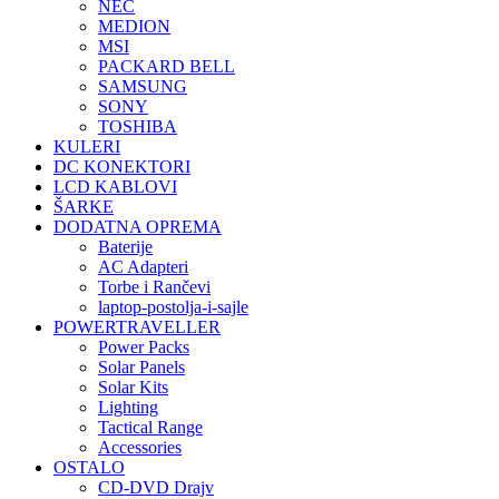
NEC
MEDION
MSI
PACKARD BELL
SAMSUNG
SONY
TOSHIBA
KULERI
DC KONEKTORI
LCD KABLOVI
ŠARKE
DODATNA OPREMA
Baterije
AC Adapteri
Torbe i Rančevi
laptop-postolja-i-sajle
POWERTRAVELLER
Power Packs
Solar Panels
Solar Kits
Lighting
Tactical Range
Accessories
OSTALO
CD-DVD Drajv