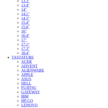
13.3"
13.4"
14"
14.1"
14.5"
15.4"
15.6"
16"
16.4"
17"
17.1"
17.3"
18.4"
TASTATURE
ACER
ADVENT
ALIENWARE
APPLE
ASUS
DELL
FUJITSU
GATEWAY
IBM
HP-CQ
LENOVO