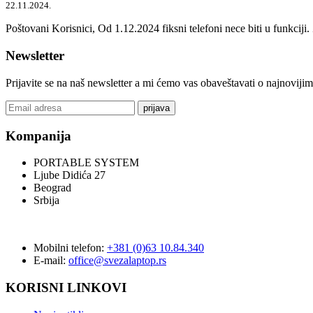
22.11.2024.
Poštovani Korisnici, Od 1.12.2024 fiksni telefoni nece biti u funkcij
Newsletter
Prijavite se na naš newsletter a mi ćemo vas obaveštavati o najnoviji
prijava
Kompanija
PORTABLE SYSTEM
Ljube Didića 27
Beograd
Srbija
Mobilni telefon:
+381 (0)63 10.84.340
E-mail:
office@svezalaptop.rs
KORISNI LINKOVI