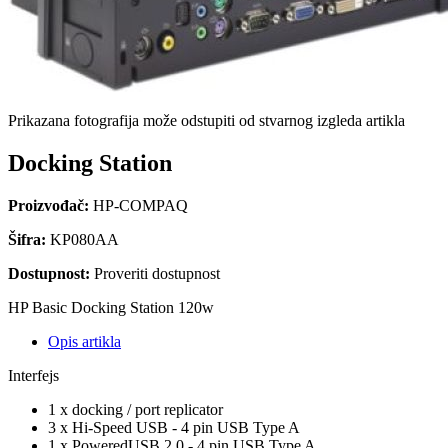
Prikazana fotografija može odstupiti od stvarnog izgleda artikla
Docking Station
Proizvođač:
HP-COMPAQ
Šifra:
KP080AA
Dostupnost:
Proveriti dostupnost
HP Basic Docking Station 120w
Opis artikla
Interfejs
1 x docking / port replicator
3 x Hi-Speed USB - 4 pin USB Type A
1 x PoweredUSB 2.0 - 4 pin USB Type A