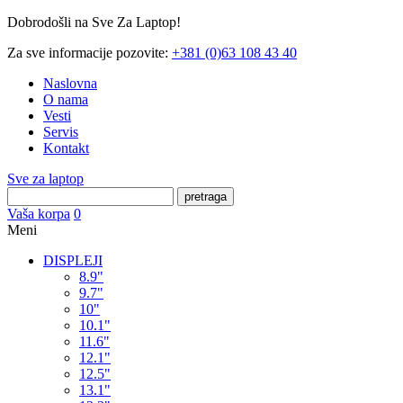
Dobrodošli na Sve Za Laptop!
Za sve informacije pozovite:
+381 (0)63 108 43 40
Naslovna
O nama
Vesti
Servis
Kontakt
Sve za laptop
pretraga
Vaša korpa
0
Meni
DISPLEJI
8.9"
9.7"
10"
10.1"
11.6"
12.1"
12.5"
13.1"