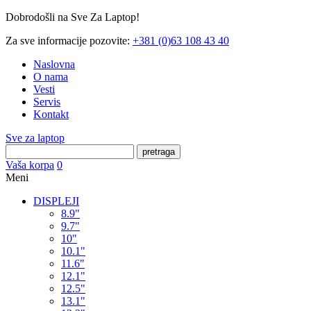
Dobrodošli na Sve Za Laptop!
Za sve informacije pozovite:
+381 (0)63 108 43 40
Naslovna
O nama
Vesti
Servis
Kontakt
Sve za laptop
pretraga
Vaša korpa
0
Meni
DISPLEJI
8.9"
9.7"
10"
10.1"
11.6"
12.1"
12.5"
13.1"