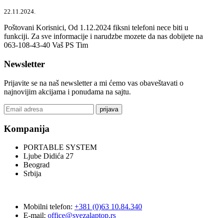
22.11.2024.
Poštovani Korisnici, Od 1.12.2024 fiksni telefoni nece biti u
funkciji. Za sve informacije i narudzbe mozete da nas dobijete na
063-108-43-40 Vaš PS Tim
Newsletter
Prijavite se na naš newsletter a mi ćemo vas obaveštavati o
najnovijim akcijama i ponudama na sajtu.
prijava
Kompanija
PORTABLE SYSTEM
Ljube Didića 27
Beograd
Srbija
Mobilni telefon:
+381 (0)63 10.84.340
E-mail:
office@svezalaptop.rs