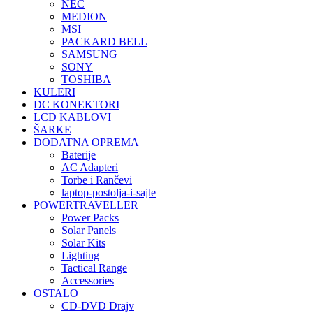
NEC
MEDION
MSI
PACKARD BELL
SAMSUNG
SONY
TOSHIBA
KULERI
DC KONEKTORI
LCD KABLOVI
ŠARKE
DODATNA OPREMA
Baterije
AC Adapteri
Torbe i Rančevi
laptop-postolja-i-sajle
POWERTRAVELLER
Power Packs
Solar Panels
Solar Kits
Lighting
Tactical Range
Accessories
OSTALO
CD-DVD Drajv