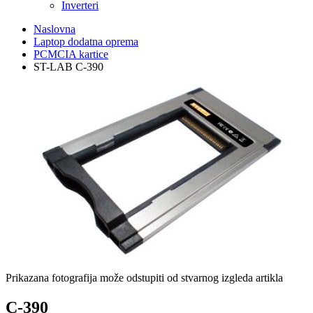
Inverteri
Naslovna
Laptop dodatna oprema
PCMCIA kartice
ST-LAB C-390
Prikazana fotografija može odstupiti od stvarnog izgleda artikla
C-390