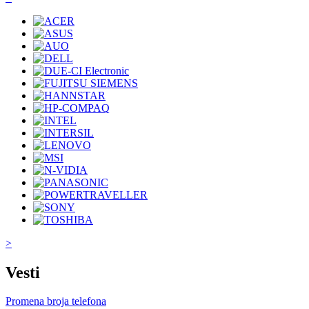
>
Vesti
Promena broja telefona