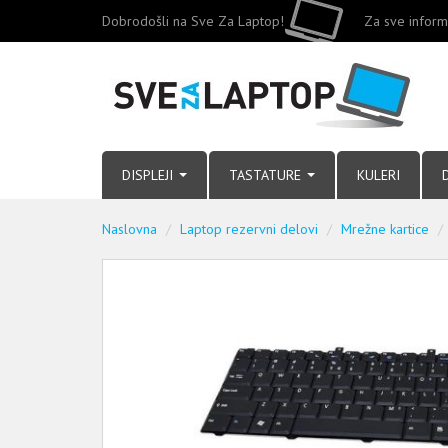
Dobrodošli na Sve Za Laptop!
Za sve inform
DISPLEJI
TASTATURE
KULERI
Naslovna
Laptop rezervni delovi
Mrežne kartice