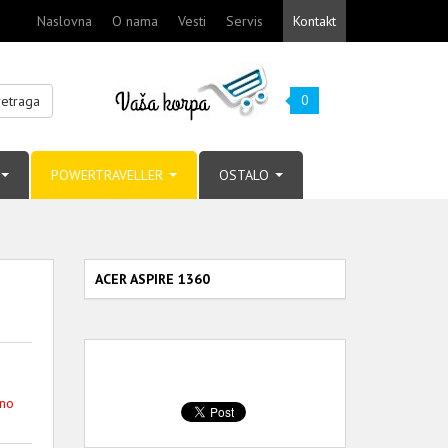
Naslovna
O nama
Vesti
Servis
Kontakt
0
retraga
POWERTRAVELLER
OSTALO
ACER ASPIRE 1360
pno