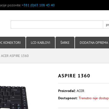
acije pozovite:
+381 (0)63 108 43 40
p
DC KONEKTORI
LCD KABLOVI
ŠARKE
DODATNA OPREMA
ACER ASPIRE 1360
ASPIRE 1360
Proizvođač:
ACER
Dostupnost:
Trenutno nije dostu