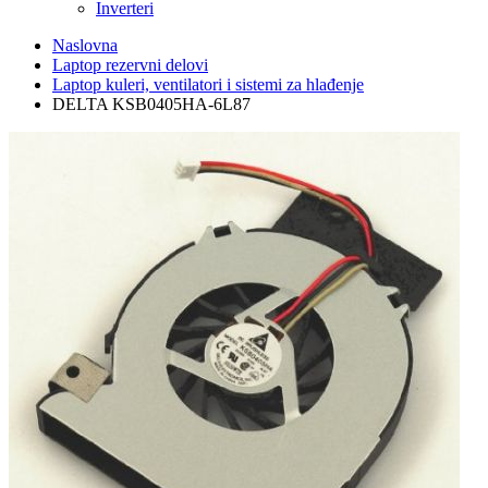
Inverteri
Naslovna
Laptop rezervni delovi
Laptop kuleri, ventilatori i sistemi za hlađenje
DELTA KSB0405HA-6L87