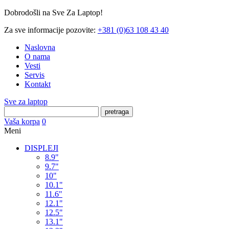
Dobrodošli na Sve Za Laptop!
Za sve informacije pozovite:
+381 (0)63 108 43 40
Naslovna
O nama
Vesti
Servis
Kontakt
Sve za laptop
pretraga
Vaša korpa
0
Meni
DISPLEJI
8.9"
9.7"
10"
10.1"
11.6"
12.1"
12.5"
13.1"