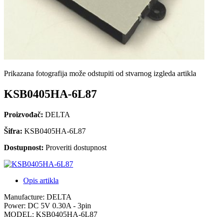
Prikazana fotografija može odstupiti od stvarnog izgleda artikla
KSB0405HA-6L87
Proizvođač:
DELTA
Šifra:
KSB0405HA-6L87
Dostupnost:
Proveriti dostupnost
Opis artikla
Manufacture: DELTA
Power: DC 5V 0.30A - 3pin
MODEL: KSB0405HA-6L87