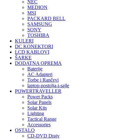
NEC
MEDION
MSI
PACKARD BELL
SAMSUNG
SONY
TOSHIBA
KULERI
DC KONEKTORI
LCD KABLOVI
ŠARKE
DODATNA OPREMA
Baterije
AC Adapteri
Torbe i Rančevi
laptop-postolja-i-sajle
POWERTRAVELLER
Power Packs
Solar Panels
Solar Kits
Lighting
Tactical Range
Accessories
OSTALO
CD-DVD Drajv