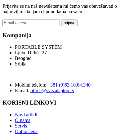
Prijavite se na naš newsletter a mi ćemo vas obaveštavati o
najnovijim akcijama i ponudama na sajtu.
prijava
Kompanija
PORTABLE SYSTEM
Ljube Didića 27
Beograd
Srbija
Mobilni telefon:
+381 (0)63 10.84.340
E-mail:
office@svezalaptop.rs
KORISNI LINKOVI
Novi artikli
O nama
Servis
Dobra cena