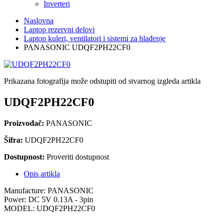
Inverteri
Naslovna
Laptop rezervni delovi
Laptop kuleri, ventilatori i sistemi za hlađenje
PANASONIC UDQF2PH22CF0
Prikazana fotografija može odstupiti od stvarnog izgleda artikla
UDQF2PH22CF0
Proizvođač:
PANASONIC
Šifra:
UDQF2PH22CF0
Dostupnost:
Proveriti dostupnost
Opis artikla
Manufacture: PANASONIC
Power: DC 5V 0.13A - 3pin
MODEL: UDQF2PH22CF0