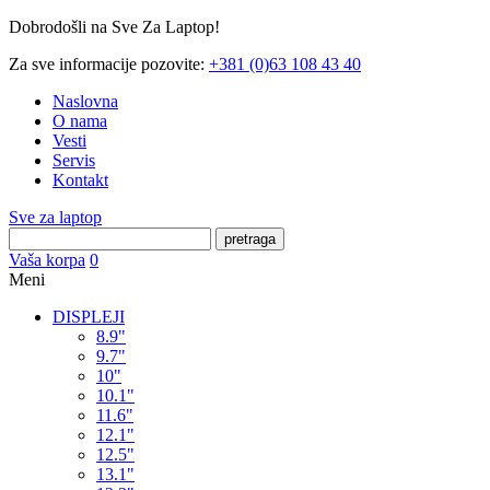
Dobrodošli na Sve Za Laptop!
Za sve informacije pozovite:
+381 (0)63 108 43 40
Naslovna
O nama
Vesti
Servis
Kontakt
Sve za laptop
pretraga
Vaša korpa
0
Meni
DISPLEJI
8.9"
9.7"
10"
10.1"
11.6"
12.1"
12.5"
13.1"