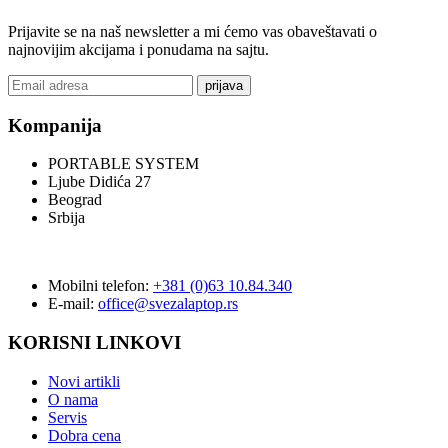
Prijavite se na naš newsletter a mi ćemo vas obaveštavati o
najnovijim akcijama i ponudama na sajtu.
prijava
Kompanija
PORTABLE SYSTEM
Ljube Didića 27
Beograd
Srbija
Mobilni telefon:
+381 (0)63 10.84.340
E-mail:
office@svezalaptop.rs
KORISNI LINKOVI
Novi artikli
O nama
Servis
Dobra cena