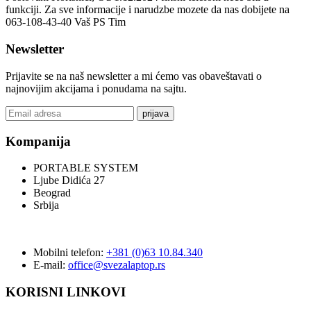
funkciji. Za sve informacije i narudzbe mozete da nas dobijete na
063-108-43-40 Vaš PS Tim
Newsletter
Prijavite se na naš newsletter a mi ćemo vas obaveštavati o
najnovijim akcijama i ponudama na sajtu.
prijava
Kompanija
PORTABLE SYSTEM
Ljube Didića 27
Beograd
Srbija
Mobilni telefon:
+381 (0)63 10.84.340
E-mail:
office@svezalaptop.rs
KORISNI LINKOVI