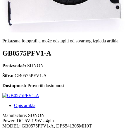
Prikazana fotografija može odstupiti od stvarnog izgleda artikla
GB0575PFV1-A
Proizvođač:
SUNON
Šifra:
GB0575PFV1-A
Dostupnost:
Proveriti dostupnost
Opis artikla
Manufacture: SUNON
Power: DC 5V 1.9W - 4pin
MODEL: GB0575PFV1-A, DFS541305MH0T