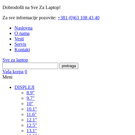
Dobrodošli na Sve Za Laptop!
Za sve informacije pozovite:
+381 (0)63 108 43 40
Naslovna
O nama
Vesti
Servis
Kontakt
Sve za laptop
pretraga
Vaša korpa
0
Meni
DISPLEJI
8.9"
9.7"
10"
10.1"
11.6"
12.1"
12.5"
13.1"