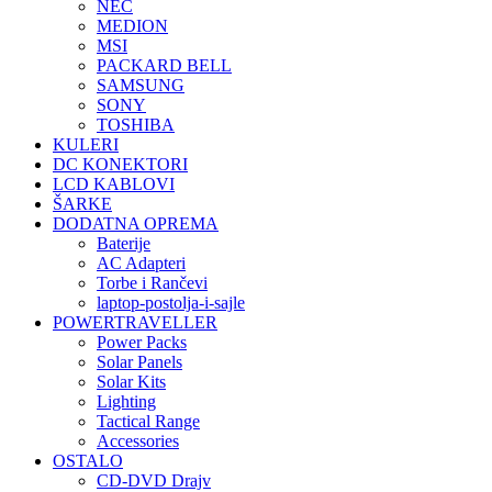
NEC
MEDION
MSI
PACKARD BELL
SAMSUNG
SONY
TOSHIBA
KULERI
DC KONEKTORI
LCD KABLOVI
ŠARKE
DODATNA OPREMA
Baterije
AC Adapteri
Torbe i Rančevi
laptop-postolja-i-sajle
POWERTRAVELLER
Power Packs
Solar Panels
Solar Kits
Lighting
Tactical Range
Accessories
OSTALO
CD-DVD Drajv