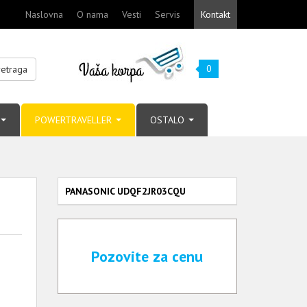
Naslovna
O nama
Vesti
Servis
Kontakt
0
retraga
POWERTRAVELLER
OSTALO
PANASONIC UDQF2JR03CQU
Pozovite za cenu