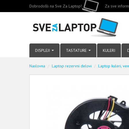
Dobrodošli na Sve Za Laptop!
Za sve inform
DISPLEJI
TASTATURE
KULERI
Naslovna
Laptop rezervni delovi
Laptop kuleri, ven