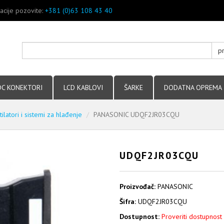
acije pozovite:
+381 (0)63 108 43 40
p
DC KONEKTORI
LCD KABLOVI
ŠARKE
DODATNA OPREMA
tilatori i sistemi za hlađenje
PANASONIC UDQF2JR03CQU
UDQF2JR03CQU
Proizvođač:
PANASONIC
Šifra:
UDQF2JR03CQU
Dostupnost:
Proveriti dostupnost