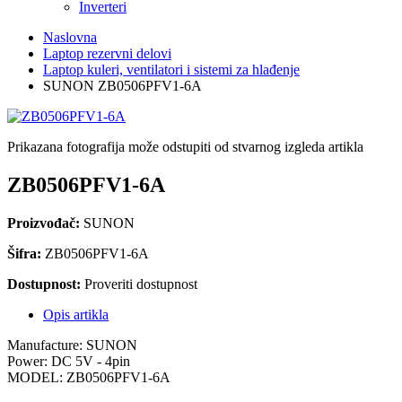
Inverteri
Naslovna
Laptop rezervni delovi
Laptop kuleri, ventilatori i sistemi za hlađenje
SUNON ZB0506PFV1-6A
Prikazana fotografija može odstupiti od stvarnog izgleda artikla
ZB0506PFV1-6A
Proizvođač:
SUNON
Šifra:
ZB0506PFV1-6A
Dostupnost:
Proveriti dostupnost
Opis artikla
Manufacture: SUNON
Power: DC 5V - 4pin
MODEL: ZB0506PFV1-6A