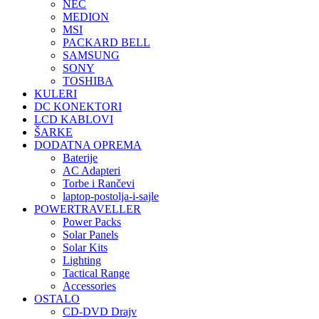
NEC
MEDION
MSI
PACKARD BELL
SAMSUNG
SONY
TOSHIBA
KULERI
DC KONEKTORI
LCD KABLOVI
ŠARKE
DODATNA OPREMA
Baterije
AC Adapteri
Torbe i Rančevi
laptop-postolja-i-sajle
POWERTRAVELLER
Power Packs
Solar Panels
Solar Kits
Lighting
Tactical Range
Accessories
OSTALO
CD-DVD Drajv