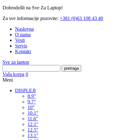
Dobrodošli na Sve Za Laptop!
Za sve informacije pozovite:
+381 (0)63 108 43 40
Naslovna
O nama
Vesti
Servis
Kontakt
Sve za laptop
pretraga
Vaša korpa
0
Meni
DISPLEJI
8.9"
9.7"
10"
10.1"
11.6"
12.1"
12.5"
13.1"