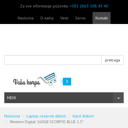
Za sve informacije pozovite:
+381 (0)63 108 43 40
Naslovna
O nama
Vesti
Servis
Kontakt
pretraga
0
MENI
Naslovna
Laptop rezervni delovi
Hard diskovi
Western Digital 160GB SCORPIO BLUE 2,5''