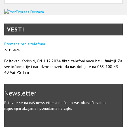
VESTI
Promena broja telefona
22.11.2024.
Poštovani Korisnici, Od 1.12.2024 fiksni telefoni nece biti u funkciji. Za
sve informacije i narudzbe mozete da nas dobijete na 063-108-43-
40 Vaš PS Tim
Newsletter
Prijavite se na naš newsletter a mi ćemo vas obaveštavati o
najnovijim akcijama i ponudama na sajtu.