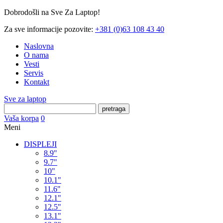
Dobrodošli na Sve Za Laptop!
Za sve informacije pozovite:
+381 (0)63 108 43 40
Naslovna
O nama
Vesti
Servis
Kontakt
Sve za laptop
pretraga
Vaša korpa
0
Meni
DISPLEJI
8.9"
9.7"
10"
10.1"
11.6"
12.1"
12.5"
13.1"