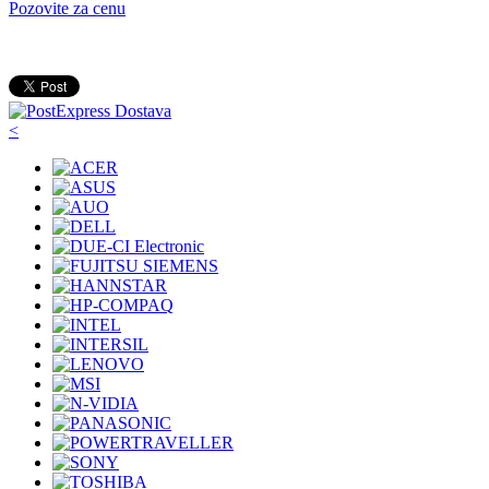
Pozovite za cenu
<