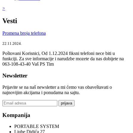
>
Vesti
Promena broja telefona
22.11.2024.
Poštovani Korisnici, Od 1.12.2024 fiksni telefoni nece biti u
funkciji. Za sve informacije i narudzbe mozete da nas dobijete na
063-108-43-40 Vaš PS Tim
Newsletter
Prijavite se na naš newsletter a mi ćemo vas obaveštavati o
najnovijim akcijama i ponudama na sajtu.
prijava
Kompanija
PORTABLE SYSTEM
Ljube Didića 27