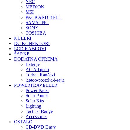
NEC
MEDION
MSI
PACKARD BELL
SAMSUNG
SONY
TOSHIBA
KULERI
DC KONEKTORI
LCD KABLOVI
ŠARKE
DODATNA OPREMA
Baterije
AC Adapteri
Torbe i Rančevi
laptop-postolja-i-sajle
POWERTRAVELLER
Power Packs
Solar Panels
Solar Kits
Lighting
Tactical Range
Accessories
OSTALO
CD-DVD Drajv