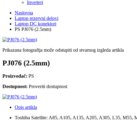
Inverteri
Naslovna
Laptop rezervni delovi
Laptop DC konektori
PS PJ076 (2.5mm)
Prikazana fotografija može odstupiti od stvarnog izgleda artikla
PJ076 (2.5mm)
Proizvođač:
PS
Dostupnost:
Proveriti dostupnost
Opis artikla
Toshiba Satellite: A85, A105, A135, A205, A305, L35, M55,