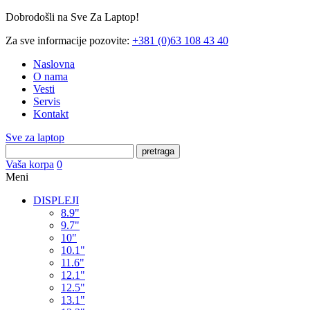
Dobrodošli na Sve Za Laptop!
Za sve informacije pozovite:
+381 (0)63 108 43 40
Naslovna
O nama
Vesti
Servis
Kontakt
Sve za laptop
pretraga
Vaša korpa
0
Meni
DISPLEJI
8.9"
9.7"
10"
10.1"
11.6"
12.1"
12.5"
13.1"