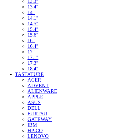
13.3"
13.4"
14"
14.1"
14.5"
15.4"
15.6"
16"
16.4"
17"
17.1"
17.3"
18.4"
TASTATURE
ACER
ADVENT
ALIENWARE
APPLE
ASUS
DELL
FUJITSU
GATEWAY
IBM
HP-CQ
LENOVO