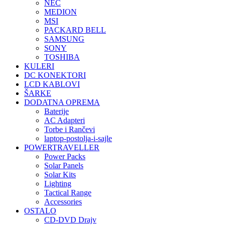
NEC
MEDION
MSI
PACKARD BELL
SAMSUNG
SONY
TOSHIBA
KULERI
DC KONEKTORI
LCD KABLOVI
ŠARKE
DODATNA OPREMA
Baterije
AC Adapteri
Torbe i Rančevi
laptop-postolja-i-sajle
POWERTRAVELLER
Power Packs
Solar Panels
Solar Kits
Lighting
Tactical Range
Accessories
OSTALO
CD-DVD Drajv