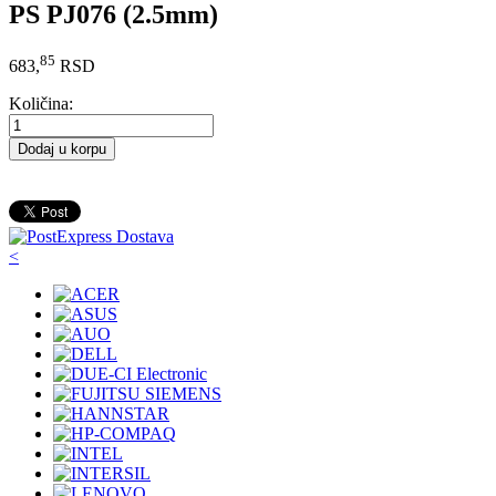
PS PJ076 (2.5mm)
85
683,
RSD
Količina:
Dodaj u korpu
<