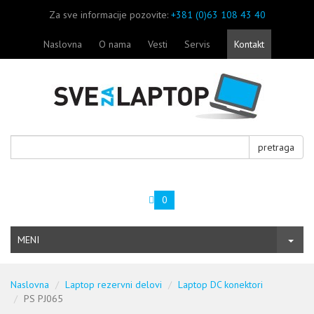
Za sve informacije pozovite:
+381 (0)63 108 43 40
Naslovna
O nama
Vesti
Servis
Kontakt
pretraga
0
MENI
Naslovna
Laptop rezervni delovi
Laptop DC konektori
PS PJ065