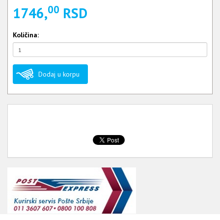
00
1746,
RSD
Količina:
Dodaj u korpu