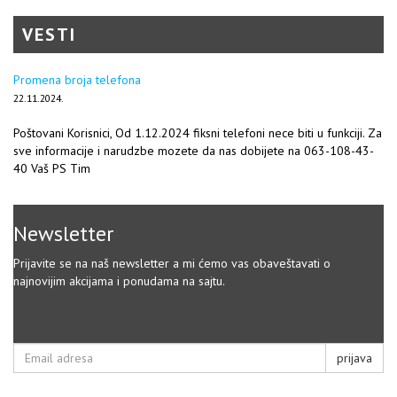
VESTI
Promena broja telefona
22.11.2024.
Poštovani Korisnici, Od 1.12.2024 fiksni telefoni nece biti u funkciji. Za
sve informacije i narudzbe mozete da nas dobijete na 063-108-43-
40 Vaš PS Tim
Newsletter
Prijavite se na naš newsletter a mi ćemo vas obaveštavati o
najnovijim akcijama i ponudama na sajtu.
prijava