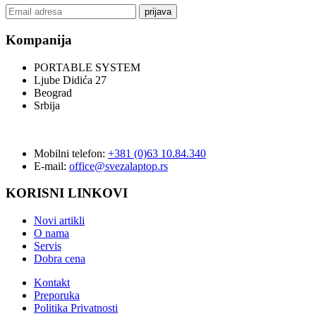
prijava
Kompanija
PORTABLE SYSTEM
Ljube Didića 27
Beograd
Srbija
Mobilni telefon:
+381 (0)63 10.84.340
E-mail:
office@svezalaptop.rs
KORISNI LINKOVI
Novi artikli
O nama
Servis
Dobra cena
Kontakt
Preporuka
Politika Privatnosti