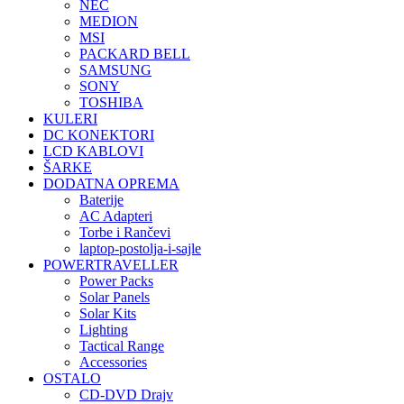
NEC
MEDION
MSI
PACKARD BELL
SAMSUNG
SONY
TOSHIBA
KULERI
DC KONEKTORI
LCD KABLOVI
ŠARKE
DODATNA OPREMA
Baterije
AC Adapteri
Torbe i Rančevi
laptop-postolja-i-sajle
POWERTRAVELLER
Power Packs
Solar Panels
Solar Kits
Lighting
Tactical Range
Accessories
OSTALO
CD-DVD Drajv