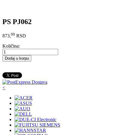
PS PJ062
00
873,
RSD
Količina:
Dodaj u korpu
<