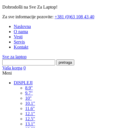
Dobrodošli na Sve Za Laptop!
Za sve informacije pozovite:
+381 (0)63 108 43 40
Naslovna
O nama
Vesti
Servis
Kontakt
Sve za laptop
pretraga
Vaša korpa
0
Meni
DISPLEJI
8.9"
9.7"
10"
10.1"
11.6"
12.1"
12.5"
13.1"