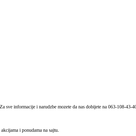
i. Za sve informacije i narudzbe mozete da nas dobijete na 063-108-43-
m akcijama i ponudama na sajtu.