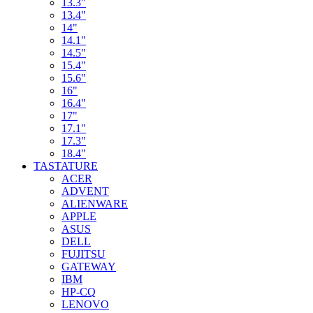
13.3"
13.4"
14"
14.1"
14.5"
15.4"
15.6"
16"
16.4"
17"
17.1"
17.3"
18.4"
TASTATURE
ACER
ADVENT
ALIENWARE
APPLE
ASUS
DELL
FUJITSU
GATEWAY
IBM
HP-CQ
LENOVO