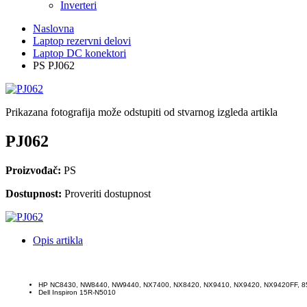
Inverteri
Naslovna
Laptop rezervni delovi
Laptop DC konektori
PS PJ062
Prikazana fotografija može odstupiti od stvarnog izgleda artikla
PJ062
Proizvođač:
PS
Dostupnost:
Proveriti dostupnost
Opis artikla
HP NC8430, NW8440, NW9440, NX7400, NX8420, NX9410, NX942
Dell Inspiron 15R-N5010