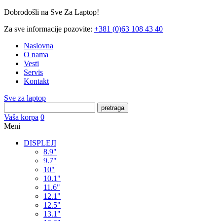
Dobrodošli na Sve Za Laptop!
Za sve informacije pozovite:
+381 (0)63 108 43 40
Naslovna
O nama
Vesti
Servis
Kontakt
Sve za laptop
pretraga
Vaša korpa
0
Meni
DISPLEJI
8.9"
9.7"
10"
10.1"
11.6"
12.1"
12.5"
13.1"