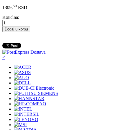
50
1309,
RSD
Količina:
Dodaj u korpu
<