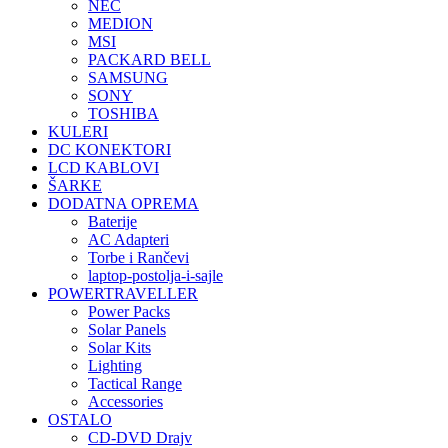
NEC
MEDION
MSI
PACKARD BELL
SAMSUNG
SONY
TOSHIBA
KULERI
DC KONEKTORI
LCD KABLOVI
ŠARKE
DODATNA OPREMA
Baterije
AC Adapteri
Torbe i Rančevi
laptop-postolja-i-sajle
POWERTRAVELLER
Power Packs
Solar Panels
Solar Kits
Lighting
Tactical Range
Accessories
OSTALO
CD-DVD Drajv