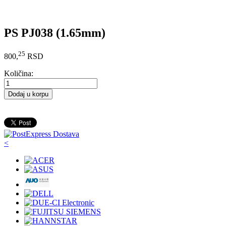
PS PJ038 (1.65mm)
25
800,
RSD
Količina:
Dodaj u korpu
<