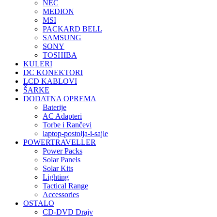
NEC
MEDION
MSI
PACKARD BELL
SAMSUNG
SONY
TOSHIBA
KULERI
DC KONEKTORI
LCD KABLOVI
ŠARKE
DODATNA OPREMA
Baterije
AC Adapteri
Torbe i Rančevi
laptop-postolja-i-sajle
POWERTRAVELLER
Power Packs
Solar Panels
Solar Kits
Lighting
Tactical Range
Accessories
OSTALO
CD-DVD Drajv