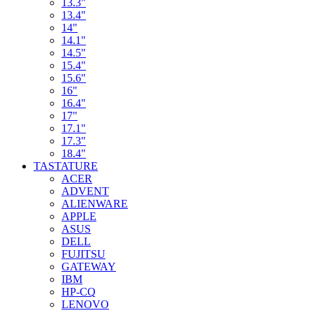
13.3"
13.4"
14"
14.1"
14.5"
15.4"
15.6"
16"
16.4"
17"
17.1"
17.3"
18.4"
TASTATURE
ACER
ADVENT
ALIENWARE
APPLE
ASUS
DELL
FUJITSU
GATEWAY
IBM
HP-CQ
LENOVO