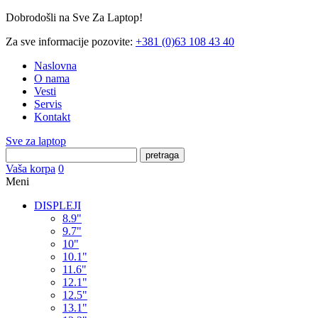
Dobrodošli na Sve Za Laptop!
Za sve informacije pozovite:
+381 (0)63 108 43 40
Naslovna
O nama
Vesti
Servis
Kontakt
Sve za laptop
pretraga
Vaša korpa
0
Meni
DISPLEJI
8.9"
9.7"
10"
10.1"
11.6"
12.1"
12.5"
13.1"