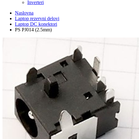
Inverteri
Naslovna
Laptop rezervni delovi
Laptop DC konektori
PS PJ014 (2.5mm)