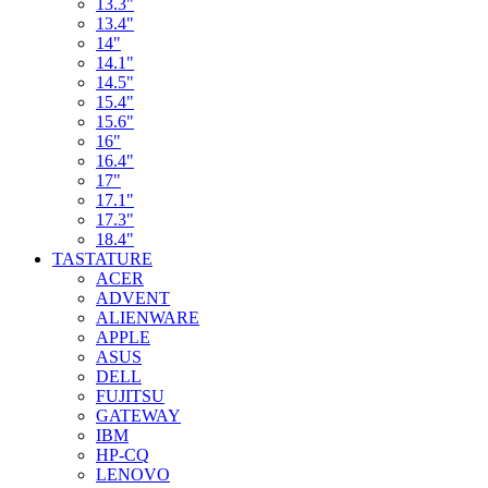
13.3"
13.4"
14"
14.1"
14.5"
15.4"
15.6"
16"
16.4"
17"
17.1"
17.3"
18.4"
TASTATURE
ACER
ADVENT
ALIENWARE
APPLE
ASUS
DELL
FUJITSU
GATEWAY
IBM
HP-CQ
LENOVO