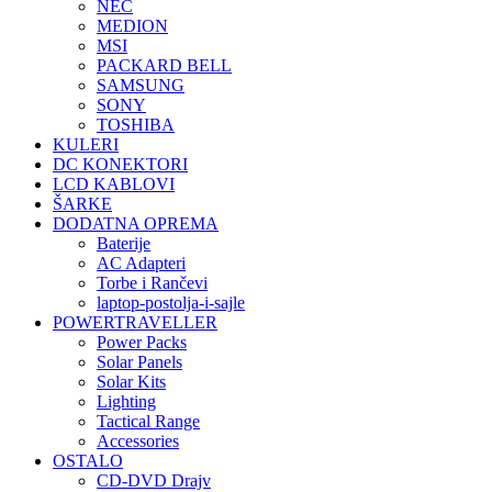
NEC
MEDION
MSI
PACKARD BELL
SAMSUNG
SONY
TOSHIBA
KULERI
DC KONEKTORI
LCD KABLOVI
ŠARKE
DODATNA OPREMA
Baterije
AC Adapteri
Torbe i Rančevi
laptop-postolja-i-sajle
POWERTRAVELLER
Power Packs
Solar Panels
Solar Kits
Lighting
Tactical Range
Accessories
OSTALO
CD-DVD Drajv