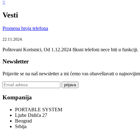
>
Vesti
Promena broja telefona
22.11.2024.
Poštovani Korisnici, Od 1.12.2024 fiksni telefoni nece biti u funkcij
Newsletter
Prijavite se na naš newsletter a mi ćemo vas obaveštavati o najnoviji
prijava
Kompanija
PORTABLE SYSTEM
Ljube Didića 27
Beograd
Srbija