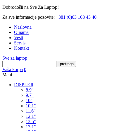
Dobrodošli na Sve Za Laptop!
Za sve informacije pozovite:
+381 (0)63 108 43 40
Naslovna
O nama
Vesti
Servis
Kontakt
Sve za laptop
pretraga
Vaša korpa
0
Meni
DISPLEJI
8.9"
9.7"
10"
10.1"
11.6"
12.1"
12.5"
13.1"