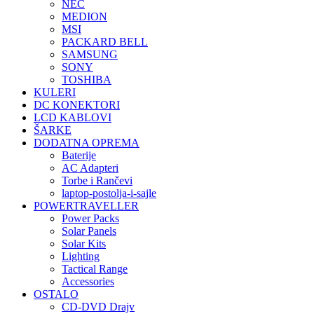
NEC
MEDION
MSI
PACKARD BELL
SAMSUNG
SONY
TOSHIBA
KULERI
DC KONEKTORI
LCD KABLOVI
ŠARKE
DODATNA OPREMA
Baterije
AC Adapteri
Torbe i Rančevi
laptop-postolja-i-sajle
POWERTRAVELLER
Power Packs
Solar Panels
Solar Kits
Lighting
Tactical Range
Accessories
OSTALO
CD-DVD Drajv