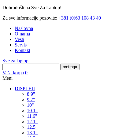
Dobrodošli na Sve Za Laptop!
Za sve informacije pozovite:
+381 (0)63 108 43 40
Naslovna
O nama
Vesti
Servis
Kontakt
Sve za laptop
pretraga
Vaša korpa
0
Meni
DISPLEJI
8.9"
9.7"
10"
10.1"
11.6"
12.1"
12.5"
13.1"