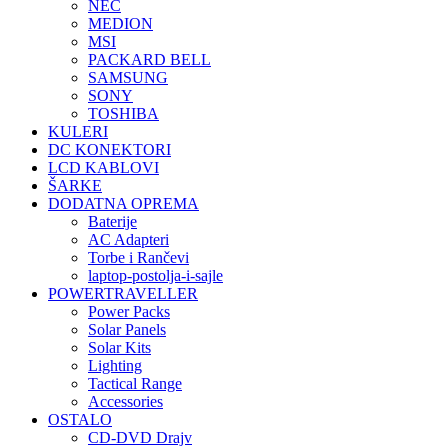
NEC
MEDION
MSI
PACKARD BELL
SAMSUNG
SONY
TOSHIBA
KULERI
DC KONEKTORI
LCD KABLOVI
ŠARKE
DODATNA OPREMA
Baterije
AC Adapteri
Torbe i Rančevi
laptop-postolja-i-sajle
POWERTRAVELLER
Power Packs
Solar Panels
Solar Kits
Lighting
Tactical Range
Accessories
OSTALO
CD-DVD Drajv