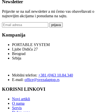
Newsletter
Prijavite se na naš newsletter a mi ćemo vas obaveštavati o
najnovijim akcijama i ponudama na sajtu.
prijava
Kompanija
PORTABLE SYSTEM
Ljube Didića 27
Beograd
Srbija
Mobilni telefon:
+381 (0)63 10.84.340
E-mail:
office@svezalaptop.rs
KORISNI LINKOVI
Novi artikli
O nama
Servis