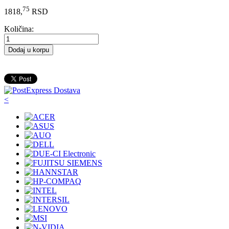
75
1818,
RSD
Količina:
Dodaj u korpu
<