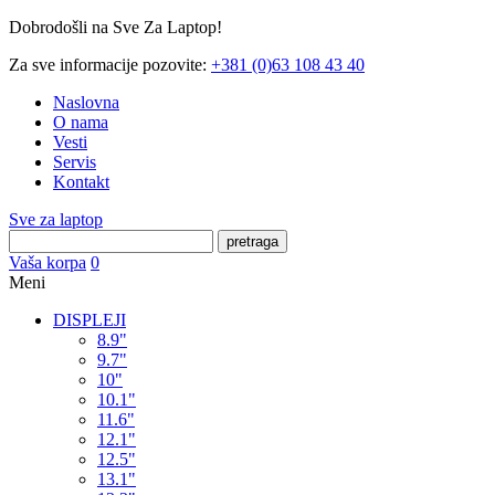
Dobrodošli na Sve Za Laptop!
Za sve informacije pozovite:
+381 (0)63 108 43 40
Naslovna
O nama
Vesti
Servis
Kontakt
Sve za laptop
pretraga
Vaša korpa
0
Meni
DISPLEJI
8.9"
9.7"
10"
10.1"
11.6"
12.1"
12.5"
13.1"