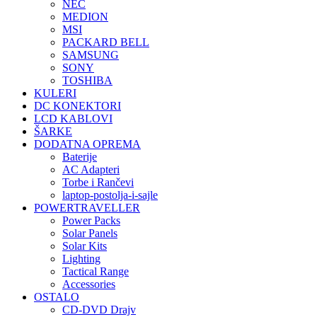
NEC
MEDION
MSI
PACKARD BELL
SAMSUNG
SONY
TOSHIBA
KULERI
DC KONEKTORI
LCD KABLOVI
ŠARKE
DODATNA OPREMA
Baterije
AC Adapteri
Torbe i Rančevi
laptop-postolja-i-sajle
POWERTRAVELLER
Power Packs
Solar Panels
Solar Kits
Lighting
Tactical Range
Accessories
OSTALO
CD-DVD Drajv