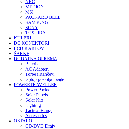
NEC
MEDION
MSI
PACKARD BELL
SAMSUNG
SONY
TOSHIBA
KULERI
DC KONEKTORI
LCD KABLOVI
ŠARKE
DODATNA OPREMA
Baterije
AC Adapteri
Torbe i Rančevi
laptop-postolja-i-sajle
POWERTRAVELLER
Power Packs
Solar Panels
Solar Kits
Lighting
Tactical Range
Accessories
OSTALO
CD-DVD Drajv