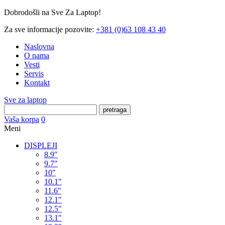
Dobrodošli na Sve Za Laptop!
Za sve informacije pozovite:
+381 (0)63 108 43 40
Naslovna
O nama
Vesti
Servis
Kontakt
Sve za laptop
pretraga
Vaša korpa
0
Meni
DISPLEJI
8.9"
9.7"
10"
10.1"
11.6"
12.1"
12.5"
13.1"