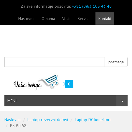
Za sve informacije pozovite:
+381 (0)63 108 43 40
Naslovna
O nama
Vesti
Servis
Kontakt
pretraga
0
MENI
Naslovna
Laptop rezervni delovi
Laptop DC konektori
PS PJ258