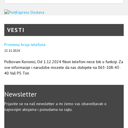
VESTI
Promena broja telefona
22.11.2024.
Poštovani Korisnici, Od 1.12.2024 fiksni telefoni nece biti u funkciji. Za
sve informacije i narudzbe mozete da nas dobijete na 063-108-43-
40 Vaš PS Tim
Newsletter
Prijavite se na naš newsletter a mi ćemo vas obaveštavati o
najnovijim akcijama i ponudama na sajtu.