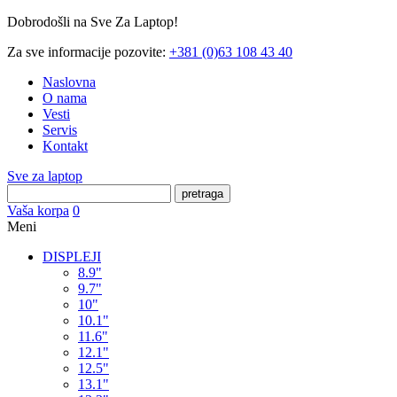
Dobrodošli na Sve Za Laptop!
Za sve informacije pozovite:
+381 (0)63 108 43 40
Naslovna
O nama
Vesti
Servis
Kontakt
Sve za laptop
pretraga
Vaša korpa
0
Meni
DISPLEJI
8.9"
9.7"
10"
10.1"
11.6"
12.1"
12.5"
13.1"