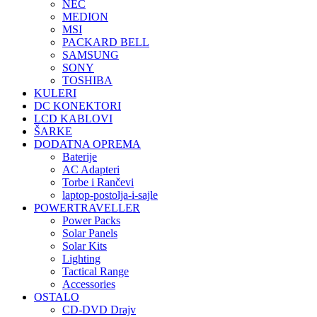
NEC
MEDION
MSI
PACKARD BELL
SAMSUNG
SONY
TOSHIBA
KULERI
DC KONEKTORI
LCD KABLOVI
ŠARKE
DODATNA OPREMA
Baterije
AC Adapteri
Torbe i Rančevi
laptop-postolja-i-sajle
POWERTRAVELLER
Power Packs
Solar Panels
Solar Kits
Lighting
Tactical Range
Accessories
OSTALO
CD-DVD Drajv