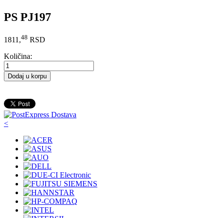
PS PJ197
48
1811,
RSD
Količina:
Dodaj u korpu
<