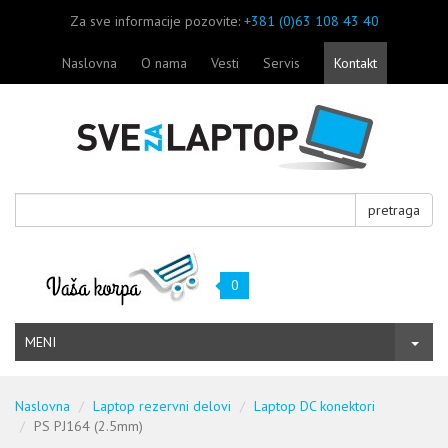
Za sve informacije pozovite:
+381 (0)63 108 43 40
Naslovna
O nama
Vesti
Servis
Kontakt
pretraga
0
MENI
Naslovna
Laptop rezervni delovi
Laptop DC konektori
PS PJ164 (2.5mm)