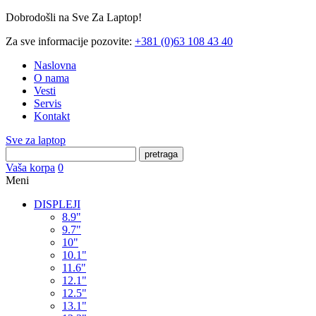
Dobrodošli na Sve Za Laptop!
Za sve informacije pozovite:
+381 (0)63 108 43 40
Naslovna
O nama
Vesti
Servis
Kontakt
Sve za laptop
pretraga
Vaša korpa
0
Meni
DISPLEJI
8.9"
9.7"
10"
10.1"
11.6"
12.1"
12.5"
13.1"