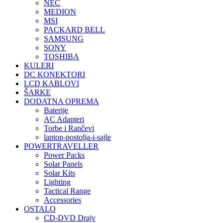
NEC
MEDION
MSI
PACKARD BELL
SAMSUNG
SONY
TOSHIBA
KULERI
DC KONEKTORI
LCD KABLOVI
ŠARKE
DODATNA OPREMA
Baterije
AC Adapteri
Torbe i Rančevi
laptop-postolja-i-sajle
POWERTRAVELLER
Power Packs
Solar Panels
Solar Kits
Lighting
Tactical Range
Accessories
OSTALO
CD-DVD Drajv